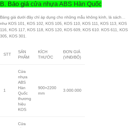
B. Báo giá
cửa nhựa ABS Hàn Quốc
Bảng giá dưới đây chỉ áp dụng cho những mẫu không kính, lá sách…
như KOS 101, KOS 102, KOS 105, KOS 110, KOS 111, KOS 113, KOS
116, KOS 117, KOS 118, KOS 120, KOS 609, KOS 610. KOS 611, KOS
305, KOS 301.
SẢN
KÍCH
ĐƠN GIÁ
STT
PHẨM
THƯỚC
(VNĐ/BỘ)
Cửa
nhựa
ABS
Hàn
900×2200
1
3.000.000
Quốc
mm
thương
hiệu
KOS
Cửa