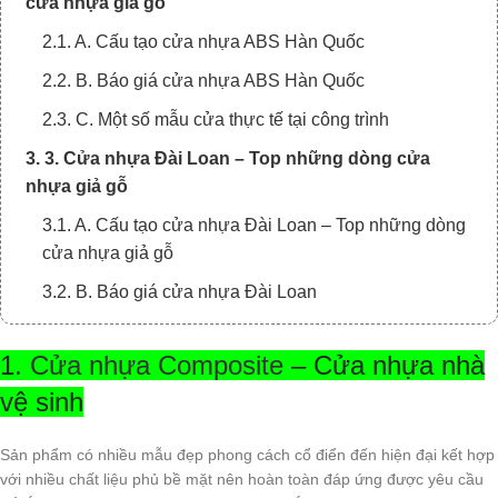
cửa nhựa giả gỗ
2.1. A. Cấu tạo cửa nhựa ABS Hàn Quốc
2.2. B. Báo giá cửa nhựa ABS Hàn Quốc
2.3. C. Một số mẫu cửa thực tế tại công trình
3. 3. Cửa nhựa Đài Loan – Top những dòng cửa
nhựa giả gỗ
3.1. A. Cấu tạo cửa nhựa Đài Loan – Top những dòng
cửa nhựa giả gỗ
3.2. B. Báo giá cửa nhựa Đài Loan
3.3. C. Một số mẫu cửa thực tế tại công trình
1.
Cửa nhựa Composite
– Cửa nhựa nhà
4. XEM THÊM MỘT SỐ BÁO GIÁ CÁC DÒNG CỬA
vệ sinh
KHÁC TẠI KINGDOOR:
Sản phẩm có nhiều mẫu đẹp phong cách cổ điển đến hiện đại kết hợp
với nhiều chất liệu phủ bề mặt nên hoàn toàn đáp ứng được yêu cầu