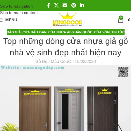
Skip to navigation
Skip to main content
0
MENU
0
BÁO GIÁ
,
CỬA ĐÀI LOAN
,
CỬA NHỰA ABS HÀN QUỐC
,
CỬA VÒM
,
TIN TỨC
Top những dòng cửa nhựa giả gỗ
nhà vệ sinh đẹp nhất hiện nay
Gỗ Đẹp Mẫu Cửa
On 15/03/2023