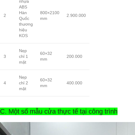
nhựa
ABS
Hàn
800×2100
2
2.900.000
Quốc
mm
thương
hiệu
KOS
Nẹp
60×32
3
chỉ 1
200.000
mm
mặt
Nẹp
60×32
4
chỉ 2
400.000
mm
mặt
C. Một số mẫu cửa thực tế tại công trình