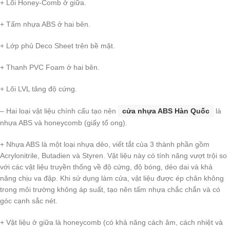
+ Lõi Honey-Comb ở giữa.
+ Tấm nhựa ABS ở hai bên.
+ Lớp phủ Deco Sheet trên bề mặt.
+ Thanh PVC Foam ở hai bên.
+ Lõi LVL tăng độ cứng.
– Hai loại vật liệu chính cấu tạo nên
cửa nhựa ABS Hàn Quốc
là
nhựa ABS và honeycomb (giấy tổ ong).
+ Nhựa ABS là một loại nhựa dẻo, viết tắt của 3 thành phần gồm
Acrylonitrile, Butadien và Styren. Vật liệu này có tính năng vượt trội so
với các vật liệu truyền thống về độ cứng, độ bóng, dẻo dai và khả
năng chịu va đập. Khi sử dụng làm cửa, vật liệu được ép chân không
trong môi trường không áp suất, tạo nên tấm nhựa chắc chắn và có
góc cạnh sắc nét.
+ Vật liệu ở giữa là honeycomb (có khả năng cách âm, cách nhiệt và