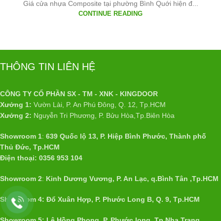
Giá cửa nhựa Composite tại phường Bình Quới hiện đ...
CONTINUE READING
THÔNG TIN LIÊN HỆ
CÔNG TY CỔ PHẦN SX - TM - XNK - KINGDOOR
Xưởng 1:
Vườn Lài, P. An Phú Đông, Q. 12, Tp.HCM
Xưởng 2:
Nguyễn Tri Phương, P. Bửu Hòa,Tp.Biên Hòa
Showroom 1
:
639 Quốc lộ 13, P. Hiệp Bình Phước, Thành phố
Thủ Đức, Tp.HCM
Điện thoại: 0356 953 104
Showroom 2
:
Kinh Dương Vương, P. An Lạc, q.Bình Tân ,Tp.HCM
Showroom 4: Đổ Xuân Hợp, P. Phước Long B, Q. 9, Tp.HCM
Showroom 5: Lê Hồng Phong, P. Phước long, Tp.Nha Trang