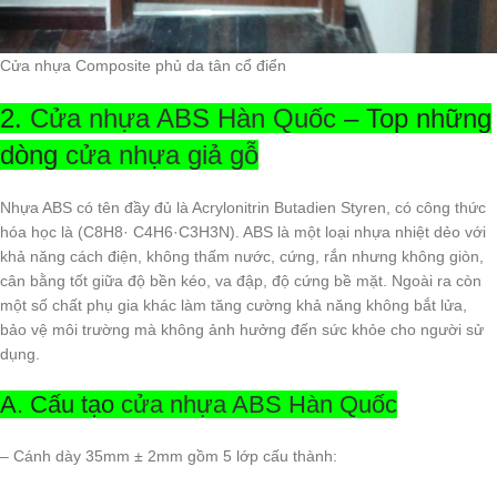
Cửa nhựa Composite phủ da tân cổ điển
2.
Cửa nhựa ABS Hàn Quốc
– Top những
dòng
cửa nhựa giả gỗ
Nhựa ABS có tên đầy đủ là Acrylonitrin Butadien Styren, có công thức
hóa học là (C8H8· C4H6·C3H3N). ABS là một loại nhựa nhiệt dẻo với
khả năng cách điện, không thấm nước, cứng, rắn nhưng không giòn,
cân bằng tốt giữa độ bền kéo, va đập, độ cứng bề mặt. Ngoài ra còn
một số chất phụ gia khác làm tăng cường khả năng không bắt lửa,
bảo vệ môi trường mà không ảnh hưởng đến sức khỏe cho người sử
dụng.
A. Cấu tạo
cửa nhựa ABS Hàn Quốc
– Cánh dày 35mm ± 2mm gồm 5 lớp cấu thành: