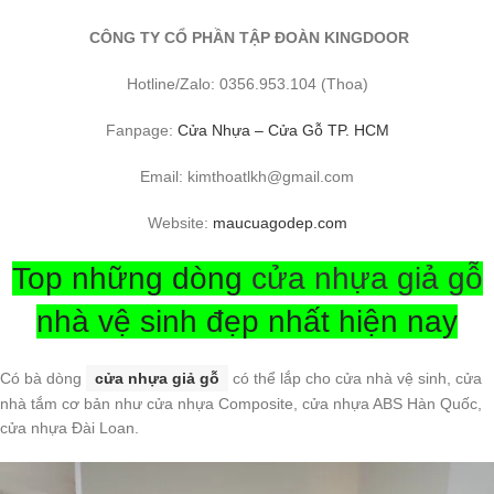
CÔNG TY CỔ PHẦN TẬP ĐOÀN KINGDOOR
Hotline/Zalo: 0356.953.104 (Thoa)
Fanpage:
Cửa Nhựa – Cửa Gỗ TP. HCM
Email: kimthoatlkh@gmail.com
Website:
maucuagodep.com
Top những dòng
cửa nhựa giả gỗ
nhà vệ sinh đẹp nhất hiện nay
Có bà dòng
cửa nhựa giả gỗ
có thể lắp cho cửa nhà vệ sinh, cửa
nhà tắm cơ bản như cửa nhựa Composite, cửa nhựa ABS Hàn Quốc,
cửa nhựa Đài Loan.