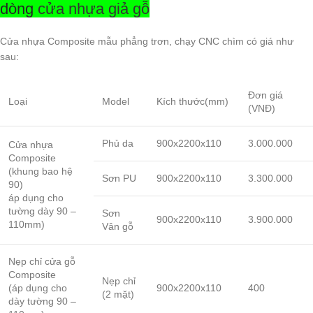
dòng
cửa nhựa giả gỗ
Cửa nhựa Composite mẫu phẳng trơn, chạy CNC chìm có giá như
sau:
Đơn giá
Loại
Model
Kích thước(mm)
(VNĐ)
Phủ da
900x2200x110
3.000.000
Cửa nhựa
Composite
(khung bao hệ
Sơn PU
900x2200x110
3.300.000
90)
áp dụng cho
tường dày 90 –
Sơn
900x2200x110
3.900.000
110mm)
Vân gỗ
Nẹp chỉ cửa gỗ
Composite
Nẹp chỉ
(áp dụng cho
900x2200x110
400
(2 mặt)
dày tường 90 –