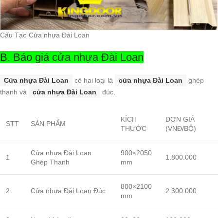
Cấu Tạo Cửa nhựa Đài Loan
B. Báo giá
cửa nhựa Đài Loan
Cửa nhựa Đài Loan
có hai loại là
cửa nhựa Đài Loan
ghép
thanh và
cửa nhựa Đài Loan
đúc.
KÍCH
ĐƠN GIÁ
STT
SẢN PHẨM
THƯỚC
(VNĐ/BỘ)
Cửa nhựa Đài Loan
900×2050
1
1.800.000
Ghép Thanh
mm
800×2100
2
Cửa nhựa Đài Loan Đúc
2.300.000
mm