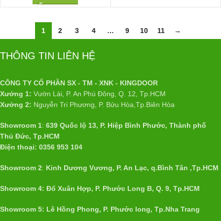
1
2
3
4
…
9
10
11
→
THÔNG TIN LIÊN HỆ
CÔNG TY CỔ PHẦN SX - TM - XNK - KINGDOOR
Xưởng 1:
Vườn Lài, P. An Phú Đông, Q. 12, Tp.HCM
Xưởng 2:
Nguyễn Tri Phương, P. Bửu Hòa,Tp.Biên Hòa
Showroom 1
:
639 Quốc lộ 13, P. Hiệp Bình Phước, Thành phố
Thủ Đức, Tp.HCM
Điện thoại: 0356 953 104
Showroom 2
:
Kinh Dương Vương, P. An Lạc, q.Bình Tân ,Tp.HCM
Showroom 4: Đổ Xuân Hợp, P. Phước Long B, Q. 9, Tp.HCM
Showroom 5: Lê Hồng Phong, P. Phước long, Tp.Nha Trang