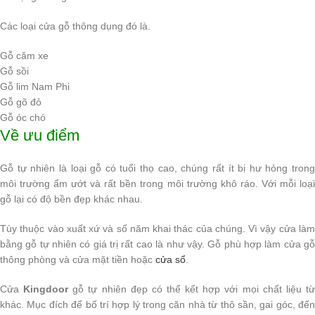
Các loại cửa gỗ thông dụng đó là.
Gỗ căm xe
Gỗ sồi
Gỗ lim Nam Phi
Gỗ gõ đỏ
Gỗ óc chó
Về ưu điểm
Gỗ tự nhiên là loại gỗ có tuổi thọ cao, chúng rất ít bị hư hỏng trong
môi trường ẩm ướt và rất bền trong môi trường khô ráo. Với mỗi loại
gỗ lại có độ bền đẹp khác nhau.
Tùy thuộc vào xuất xứ và số năm khai thác của chúng. Vì vậy cửa làm
bằng gỗ tự nhiên có giá trị rất cao là như vậy. Gỗ phù hợp làm cửa gỗ
thông phòng và cửa mặt tiền hoặc
cửa sổ
.
Cửa
Kingdoor
gỗ tự nhiên đẹp có thể kết hợp với mọi chất liệu t
khác. Mục đích để bố trí hợp lý trong căn nhà từ thô sần, gai góc, đến