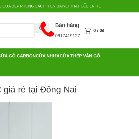
 CỬA ĐẸP PHONG CÁCH HIỆN ĐẠI
NỘI THẤT GỖ
LIÊN HỆ
Bán hàng
0
/
0
₫
0917419127
CỬA GỖ CARBON
CỬA NHỰA
CỬA THÉP VÂN GỖ
iá rẻ tại Đông Nai