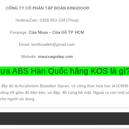
CÔNG TY CỔ PHẦN TẬP ĐOÀN KINGDOOR
Hotline/Zalo: 0356.953.104 (Thoa)
Fanpage:
Cửa Nhựa – Cửa Gỗ TP. HCM
Email: kimthoatlkh@gmail.com
Website:
maucuagodep.com
ựa ABS Hàn Quốc
hãng KOS là gì
đầy đủ là Acrylonitrin Butadien Styren, có công thức hóa học là (C8H
ằng tốt giữa độ bền kéo, va đập, độ cứng bề mặt. Ngoài ra còn một s
cho người sử dụng.