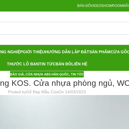
BẢN ĐỒ
VIDEO
SHOWROOM
MẪU
ÔNG NGHIỆP
GIỚI THIỆU
HƯỚNG DẪN LẮP ĐẶT
SẢN PHẨM
CỬA GỖ
THƯỚC LỖ BAN
TIN TỨC
BẢN ĐỒ
LIÊN HỆ
BÁO GIÁ
,
CỬA NHỰA ABS HÀN QUỐC
,
TIN TỨC
g KOS. Cửa nhựa phòng ngủ, WC g
Posted by
Gỗ Đẹp Mẫu Cửa
On 14/03/2023