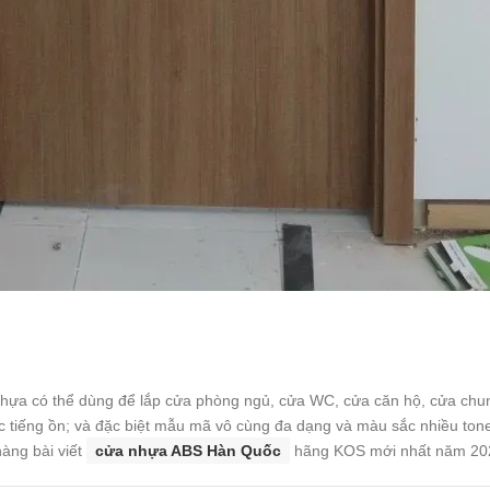
ựa có thể dùng để lắp cửa phòng ngủ, cửa WC, cửa căn hộ, cửa chun
c tiếng ồn; và đặc biệt mẫu mã vô cùng đa dạng và màu sắc nhiều ton
àng bài viết
cửa nhựa ABS Hàn Quốc
hãng KOS mới nhất năm 202