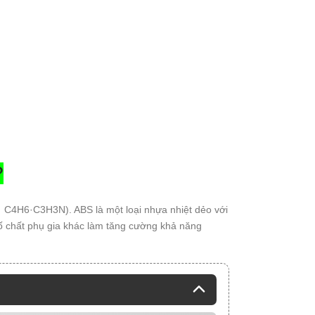
?
8· C4H6·C3H3N). ABS là một loại nhựa nhiệt dẻo với
ố chất phụ gia khác làm tăng cường khả năng