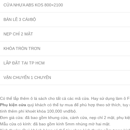
CỬA NHỰA ABS KOS 800×2100
BẢN LỀ 3 CÁI/BỘ
NẸP CHỈ 2 MẶT
KHÓA TRÒN TRƠN
LẮP ĐẶT TẠI TP HCM
VẬN CHUYỂN 1 CHUYẾN
Có thể lắp thêm ô lá sách cho tất cả các mã cửa. Hay sử dụng làm ô F
Phụ kiện cửa
quý khách có thể tự mua để phù hợp theo sở thích, tuy 
tính thêm phí khoét khóa 100,000 vnđ/bộ.
Đơn giá cửa: đã bao gồm khung cửa, cánh cửa, nẹp chỉ 2 mặt, phụ ki
Mẫu cửa có kính: đã bao gồm kính 5mm nhúng mờ hai mặt.