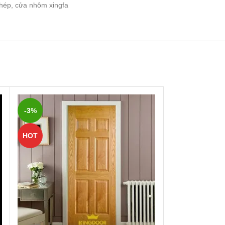
thép, cửa nhôm xingfa
-3%
HOT
HOT