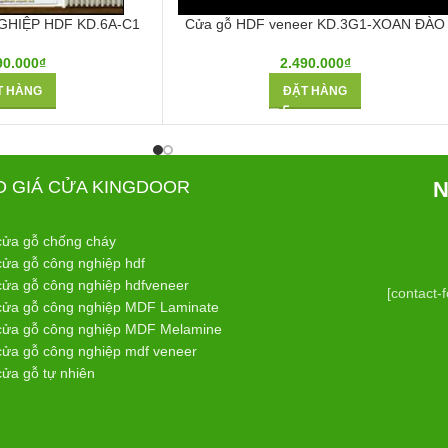
HIỆP HDF KD.6A-C1
Cửa gỗ HDF veneer KD.3G1-XOAN ĐÀO
90.000
₫
2.490.000
₫
T HÀNG
ĐẶT HÀNG
O GIÁ CỬA KINGDOOR
N
cửa gỗ chống cháy
cửa gỗ công nghiệp hdf
cửa gỗ công nghiệp hdfveneer
[contact-
cửa gỗ công nghiệp MDF Laminate
cửa gỗ công nghiệp MDF Melamine
cửa gỗ công nghiệp mdf veneer
cửa gỗ tự nhiên