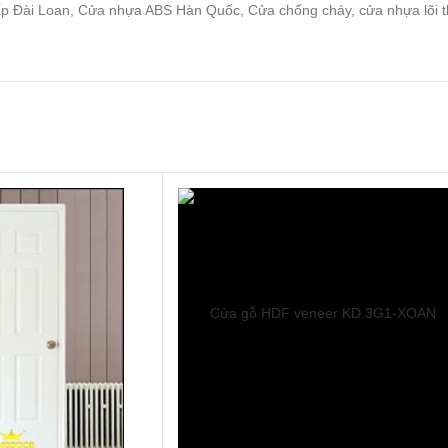
cấp Đài Loan, Cửa nhựa ABS Hàn Quốc, Cửa chống cháy, cửa nhựa lõi 