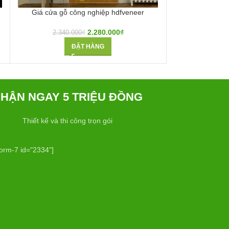
Giá cửa gỗ công nghiệp hdfveneer
Giá cửa gỗ cô
2.280.000
₫
2.340.000
₫
ĐẶT HÀNG
HẬN NGAY 5 TRIỆU ĐỒNG
Thiết kế và thi công trọn gói
form-7 id="2334"]