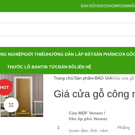
BẢN ĐỒ
VIDEO
SHOWROOM
MẪU
ÔNG NGHIỆP
GIỚI THIỆU
HƯỚNG DẪN LẮP ĐẶT
SẢN PHẨM
CỬA GỖ
THƯỚC LỖ BAN
TIN TỨC
BẢN ĐỒ
LIÊN HỆ
Trang chủ
Sản phẩm
BÁO GIÁ
Giá cửa gỗ
HOT
Giá cửa gỗ công 
Click to enlarge
Cửa MDF Veneer /
Ván ép phủ Veneer
1
Phẳng
(xoan đào, Ash, căm