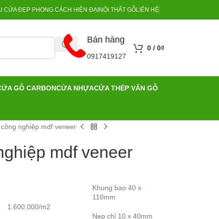
 CỬA ĐẸP PHONG CÁCH HIỆN ĐẠI
NỘI THẤT GỖ
LIÊN HỆ
Bán hàng
0
/
0
₫
0917419127
CỬA GỖ CARBON
CỬA NHỰA
CỬA THÉP VÂN GỖ
 công nghiệp mdf veneer
nghiệp mdf veneer
Khung bao 40 x
110mm
1.600.000/m2
Nẹp chỉ 10 x 40mm