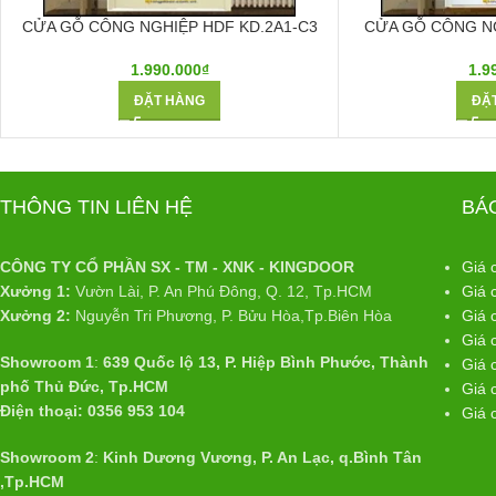
CỬA GỖ CÔNG NGHIỆP HDF KD.2A1-C3
CỬA GỖ CÔNG NG
1.990.000
₫
1.9
ĐẶT HÀNG
ĐẶ
THÔNG TIN LIÊN HỆ
BÁ
CÔNG TY CỔ PHẦN SX - TM - XNK - KINGDOOR
Giá 
Xưởng 1:
Vườn Lài, P. An Phú Đông, Q. 12, Tp.HCM
Giá 
Xưởng 2:
Nguyễn Tri Phương, P. Bửu Hòa,Tp.Biên Hòa
Giá 
Giá 
Showroom 1
:
639 Quốc lộ 13, P. Hiệp Bình Phước, Thành
Giá 
phố Thủ Đức, Tp.HCM
Giá 
Điện thoại: 0356 953 104
Giá 
Showroom 2
:
Kinh Dương Vương, P. An Lạc, q.Bình Tân
,Tp.HCM