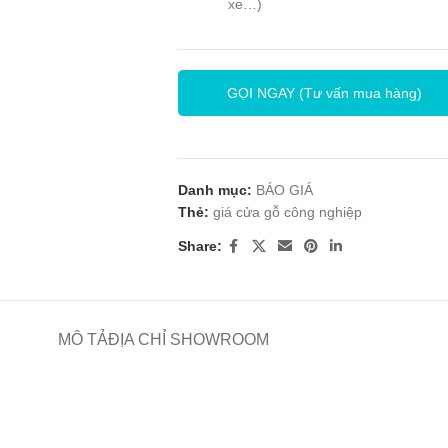
xe…)
GỌI NGAY (Tư vấn mua hàng)
Danh mục:
BÁO GIÁ
Thẻ:
giá cửa gỗ công nghiệp
Share:
MÔ TẢ
ĐỊA CHỈ SHOWROOM