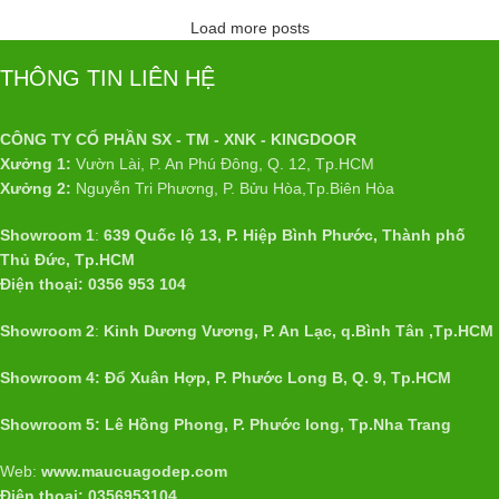
Load more posts
THÔNG TIN LIÊN HỆ
CÔNG TY CỔ PHẦN SX - TM - XNK - KINGDOOR
Xưởng 1:
Vườn Lài, P. An Phú Đông, Q. 12, Tp.HCM
Xưởng 2:
Nguyễn Tri Phương, P. Bửu Hòa,Tp.Biên Hòa
Showroom 1
:
639 Quốc lộ 13, P. Hiệp Bình Phước, Thành phố
Thủ Đức, Tp.HCM
Điện thoại: 0356 953 104
Showroom 2
:
Kinh Dương Vương, P. An Lạc, q.Bình Tân ,Tp.HCM
Showroom 4: Đổ Xuân Hợp, P. Phước Long B, Q. 9, Tp.HCM
Showroom 5: Lê Hồng Phong, P. Phước long, Tp.Nha Trang
Web:
www.maucuagodep.com
Điện thoại: 0356953104