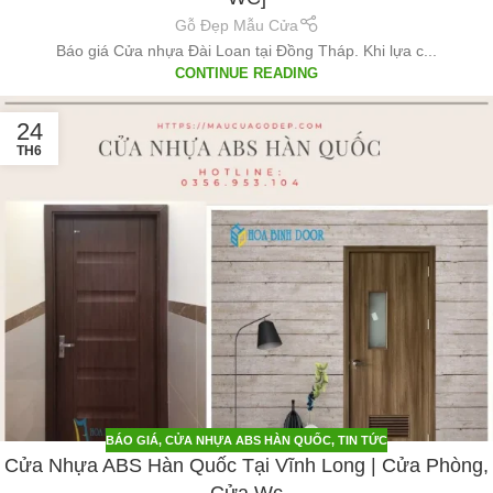
Gỗ Đẹp Mẫu Cửa
Báo giá Cửa nhựa Đài Loan tại Đồng Tháp. Khi lựa c...
CONTINUE READING
24
TH6
BÁO GIÁ
,
CỬA NHỰA ABS HÀN QUỐC
,
TIN TỨC
Cửa Nhựa ABS Hàn Quốc Tại Vĩnh Long | Cửa Phòng,