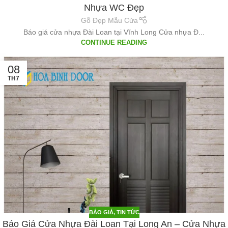
Nhựa WC Đẹp
Gỗ Đẹp Mẫu Cửa
Báo giá cửa nhựa Đài Loan tại Vĩnh Long Cửa nhựa Đ...
CONTINUE READING
08
TH7
BÁO GIÁ
,
TIN TỨC
Báo Giá Cửa Nhựa Đài Loan Tại Long An – Cửa Nhựa