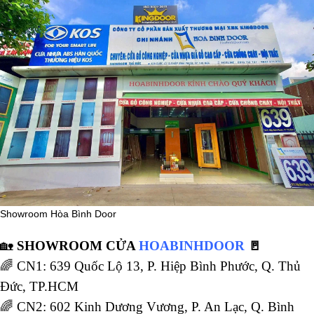
Showroom Hòa Bình Door
🏡
SHOWROOM CỬA
HOABINHDOOR
🚪
🌈 CN1: 639 Quốc Lộ 13, P. Hiệp Bình Phước, Q. Thủ
Đức, TP.HCM
🌈 CN2: 602 Kinh Dương Vương, P. An Lạc, Q. Bình