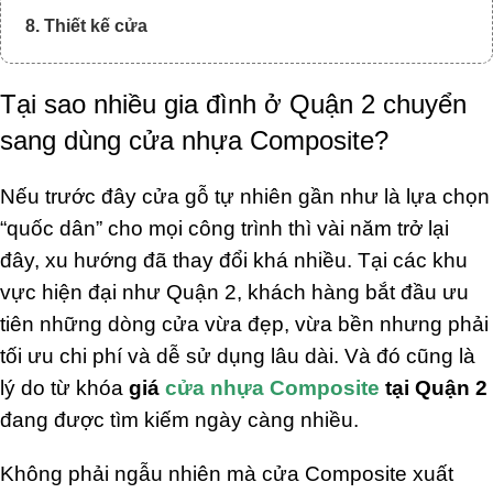
8. Thiết kế cửa
9. Phụ kiện đi kèm
Tại sao nhiều gia đình ở Quận 2 chuyển
10. Cửa phòng ngủ
sang dùng cửa nhựa Composite?
11. Cửa nhà vệ sinh
12. Cửa thông phòng
Nếu trước đây cửa gỗ tự nhiên gần như là lựa chọn
13. So sánh thực tế
“quốc dân” cho mọi công trình thì vài năm trở lại
14. Chọn màu phù hợp nội thất
đây, xu hướng đã thay đổi khá nhiều. Tại các khu
vực hiện đại như Quận 2, khách hàng bắt đầu ưu
15. Đừng chọn cửa quá rẻ
tiên những dòng cửa vừa đẹp, vừa bền nhưng phải
16. Chú ý phần lắp đặt
tối ưu chi phí và dễ sử dụng lâu dài. Và đó cũng là
17. Thông Tin Liên Hệ
lý do từ khóa
giá
cửa nhựa Composite
tại Quận 2
đang được tìm kiếm ngày càng nhiều.
Không phải ngẫu nhiên mà cửa Composite xuất