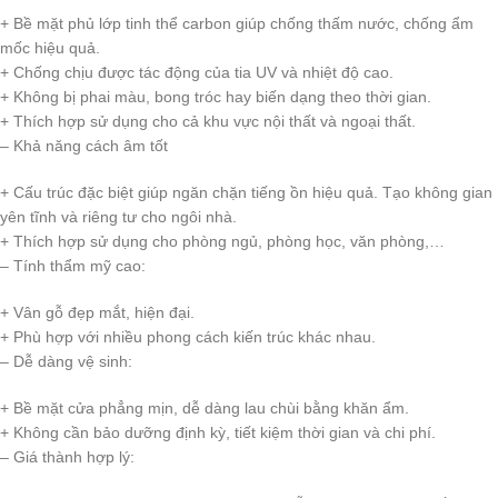
+ Bề mặt phủ lớp tinh thể carbon giúp chống thấm nước, chống ẩm
mốc hiệu quả.
+ Chống chịu được tác động của tia UV và nhiệt độ cao.
+ Không bị phai màu, bong tróc hay biến dạng theo thời gian.
+ Thích hợp sử dụng cho cả khu vực nội thất và ngoại thất.
– Khả năng cách âm tốt
+ Cấu trúc đặc biệt giúp ngăn chặn tiếng ồn hiệu quả. Tạo không gian
yên tĩnh và riêng tư cho ngôi nhà.
+ Thích hợp sử dụng cho phòng ngủ, phòng học, văn phòng,…
– Tính thẩm mỹ cao:
+ Vân gỗ đẹp mắt, hiện đại.
+ Phù hợp với nhiều phong cách kiến trúc khác nhau.
– Dễ dàng vệ sinh:
+ Bề mặt cửa phẳng mịn, dễ dàng lau chùi bằng khăn ẩm.
+ Không cần bảo dưỡng định kỳ, tiết kiệm thời gian và chi phí.
– Giá thành hợp lý: