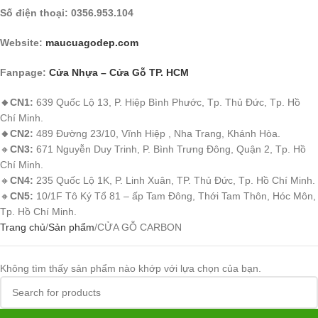
Số điện thoại: 0356.953.104
Website:
maucuagodep.com
Fanpage:
Cửa Nhựa – Cửa Gỗ TP. HCM
🔸CN1:
639 Quốc Lộ 13, P. Hiệp Bình Phước, Tp. Thủ Đức, Tp. Hồ
Chí Minh.
🔸CN2:
489 Đường 23/10, Vĩnh Hiệp , Nha Trang, Khánh Hòa.
🔸
CN3:
671 Nguyễn Duy Trinh, P. Bình Trưng Đông, Quận 2, Tp. Hồ
Chí Minh.
🔸
CN4:
235 Quốc Lộ 1K, P. Linh Xuân, TP. Thủ Đức, Tp. Hồ Chí Minh.
🔸
CN5:
10/1F Tô Ký Tổ 81 – ấp Tam Đông, Thới Tam Thôn, Hóc Môn,
Tp. Hồ Chí Minh.
Trang chủ
Sản phẩm
CỬA GỖ CARBON
Không tìm thấy sản phẩm nào khớp với lựa chọn của bạn.