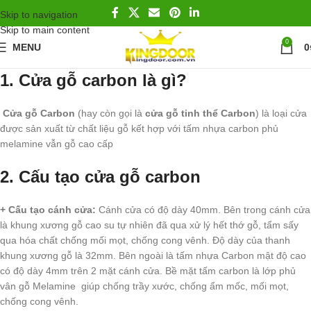
Skip to navigation
Skip to main content
0
MENU
0
1. Cửa gỗ carbon là gì?
Cửa gỗ Carbon
(hay còn gọi là
cửa gỗ tinh thể Carbon
) là loại cửa
được sản xuất từ chất liệu gỗ kết hợp với tấm nhựa carbon phủ
melamine vẫn gỗ cao cấp
2. Cấu tạo cửa gỗ carbon
+ Cấu tạo cánh cửa:
Cánh cửa có độ dày 40mm. Bên trong cánh cửa
là khung xương gỗ cao su tự nhiên đã qua xử lý hết thớ gỗ, tẩm sấy
qua hóa chất chống mối mọt, chống cong vênh. Độ dày của thanh
khung xương gỗ là 32mm. Bên ngoài là tấm nhựa Carbon mật độ cao
có độ dày 4mm trên 2 mặt cánh cửa. Bề mặt tấm carbon là lớp phủ
vân gỗ Melamine giúp chống trầy xước, chống ẩm mốc, mối mọt,
chống cong vênh.