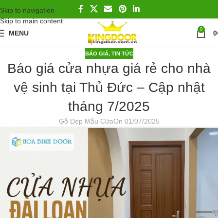
Skip to navigation
Skip to main content
0
MENU
0
BÁO GIÁ
,
TIN TỨC
Báo giá cửa nhựa giá rẻ cho nhà
vệ sinh tại Thủ Đức – Cập nhật
tháng 7/2025
Gỗ Đẹp Mẫu Cửa
On 01/07/2025