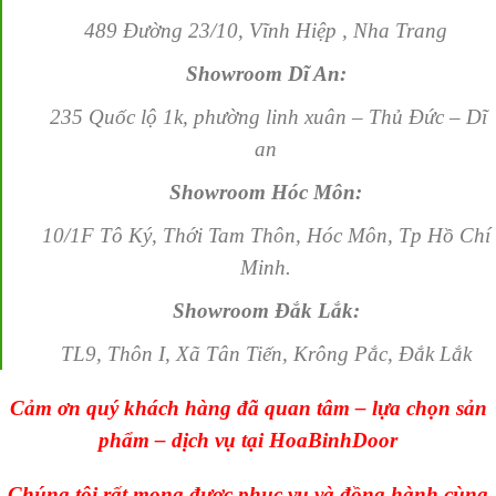
489 Đường 23/10, Vĩnh Hiệp , Nha Trang
Showroom Dĩ An:
235 Quốc lộ 1k, phường linh xuân – Thủ Đức – Dĩ
an
Showroom Hóc Môn:
10/1F Tô Ký, Thới Tam Thôn, Hóc Môn, Tp Hồ Chí
Minh.
Showroom Đắk Lắk:
TL9, Thôn I, Xã Tân Tiến, Krông Pắc, Đắk Lắk
Cảm ơn quý khách hàng đã quan tâm – lựa chọn sản
phẩm – dịch vụ tại HoaBinhDoor
Chúng tôi rất mong được phục vụ và đồng hành cùng