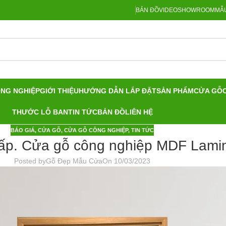
BẢN ĐỒ
VIDEO
SHOWROOM
MẪU
ÔNG NGHIỆP
GIỚI THIỆU
HƯỚNG DẪN LẮP ĐẶT
SẢN PHẨM
CỬA GỖ
THƯỚC LỖ BAN
TIN TỨC
BẢN ĐỒ
LIÊN HỆ
BÁO GIÁ
,
CỬA GỖ
,
CỬA GỖ CÔNG NGHIỆP
,
TIN TỨC
ấp. Cửa gỗ công nghiệp MDF Lamin
Posted by
Gỗ Đẹp Mẫu Cửa
On 10/03/2023