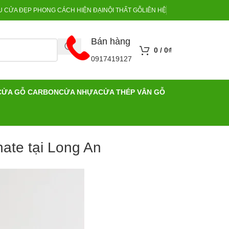
 CỬA ĐẸP PHONG CÁCH HIỆN ĐẠI
NỘI THẤT GỖ
LIÊN HỆ
Bán hàng
0
/
0
₫
0917419127
CỬA GỖ CARBON
CỬA NHỰA
CỬA THÉP VÂN GỖ
ate tại Long An