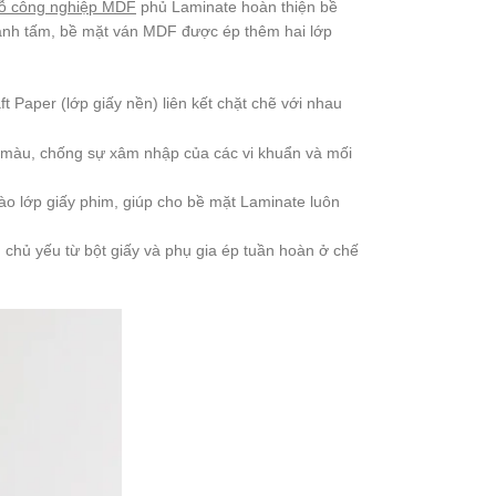
ỗ công nghiệp MDF
phủ Laminate hoàn thiện bề
 thành tấm, bề mặt ván MDF được ép thêm hai lớp
 Paper (lớp giấy nền) liên kết chặt chẽ với nhau
i màu, chống sự xâm nhập của các vi khuẩn và mối
ào lớp giấy phim, giúp cho bề mặt Laminate luôn
 chủ yếu từ bột giấy và phụ gia ép tuần hoàn ở chế