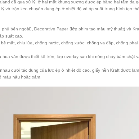
land đã qua xử lý, ở hai mặt khung xương được ép bằng hai tấm da
g
xử lý và trộn keo chuyên dụng ép ở nhiệt độ và áp suất trung bình tạo
phủ bên ngoài), Decorative Paper (lớp phim tạo màu mỹ thuật) và Kraft
áp suất cao.
o bề mặt, chịu lửa, chống nước, chống xước, chống va đập, chống pha
hoa văn được thiết kế trên, lớp overlay sau khi nóng chảy bám chặt v
nhau dưới tác dụng của lực ép ở nhiệt độ cao, giấy nền Kraft được làm
 có màu nâu hoặc xám.