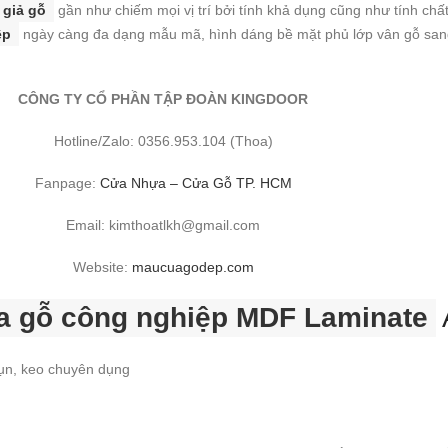
 giả gỗ
gần như chiếm mọi vị trí bởi tính khả dụng cũng như tính chấ
ệp
ngày càng đa dạng mẫu mã, hình dáng bề mặt phủ lớp vân gỗ sang 
CÔNG TY CỔ PHẦN TẬP ĐOÀN KINGDOOR
Hotline/Zalo: 0356.953.104 (Thoa)
Fanpage:
Cửa Nhựa – Cửa Gỗ TP. HCM
Email: kimthoatlkh@gmail.com
Website:
maucuagodep.com
a gỗ công nghiệp MDF Laminate
vụn, keo chuyên dụng