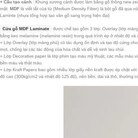
+ Cấu tạo cánh
: Khung xương cánh được làm bằng gỗ thông new zea
mặt.
MDF
là viết tắt của từ (Medium Density Fiber) là bột gỗ đã qua 
Laminte (nhựa tổng hợp tạo vân gỗ sang trọng hiện đại)
Cửa gỗ MDF
Laminate
được chế tạo gồm 3 lớp: Overlay (lớp màng 
bằng keo melamine (melamine resin) trong quá trình ép ở nhiệt độ và 
+ Lớp Overlay (lớp màng phủ) có tác dụng ổn định và tạo độ cứng ch
mọt, chống lại các tác động của hóa chất và dễ vệ sinh lau chùi.
+ Lớp Decorative paper là lớp phim tạo màu mỹ thuật, các mẫu màu và 
bền màu và thật màu.
+ Lớp Kraft Papers bao gồm nhiều lớp giấy nền kraft được ép chặt với 
độ cao (300kg/cm2 và nhiệt độ 125 độ), nên bền, dai và thô, thường