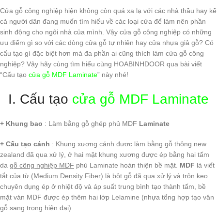
Cửa gỗ công nghiệp hiện không còn quá xa lạ với các nhà thầu hay kể
cả người dân đang muốn tìm hiểu về các loại cửa để làm nên phần
sinh động cho ngôi nhà của mình. Vậy cửa gỗ công nghiệp có những
ưu điểm gì so với các dòng cửa gỗ tự nhiên hay cửa nhựa giả gỗ? Có
cấu tạo gì đặc biệt hơn mà đa phần ai cũng thích làm cửa gỗ công
nghiệp? Vậy hãy cùng tìm hiểu cùng HOABINHDOOR qua bài viết
“Cấu tạo
cửa gỗ MDF Laminate
” này nhé!
I. Cấu tạo
cửa gỗ MDF Laminate
+ Khung bao
: Làm bằng gỗ ghép phủ MDF
Laminate
+ Cấu tạo cánh
: Khung xương cánh được làm bằng gỗ thông new
zealand đã qua xử lý, ở hai mặt khung xương được ép bằng hai tấm
da
gỗ công nghiệp MDF
phủ Laminate hoàn thiện bề mặt.
MDF
là viết
tắt của từ (Medium Density Fiber) là bột gỗ đã qua xử lý và trộn keo
chuyên dụng ép ở nhiệt độ và áp suất trung bình tạo thành tấm, bề
mặt ván MDF được ép thêm hai lớp Lelamine (nhựa tổng hợp tạo vân
gỗ sang trọng hiện đại)