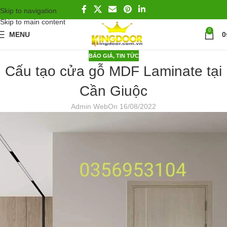
Skip to navigation
Skip to main content
0
MENU
0
BÁO GIÁ
,
TIN TỨC
Cấu tạo cửa gỗ MDF Laminate tại
Cần Giuộc
Admin Web
On 16/08/2022