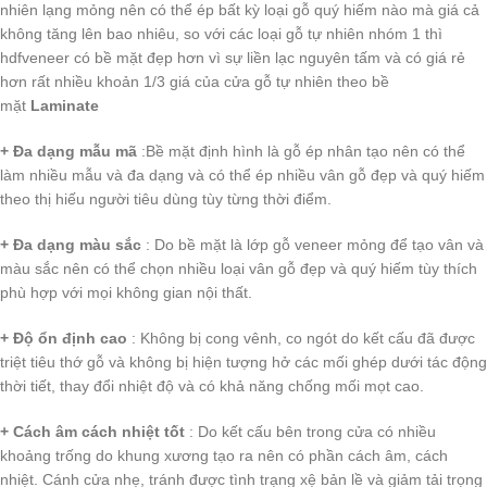
nhiên lạng mỏng nên có thể ép bất kỳ loại gỗ quý hiếm nào mà giá cả
không tăng lên bao nhiêu, so với các loại gỗ tự nhiên nhóm 1 thì
hdfveneer có bề mặt đẹp hơn vì sự liền lạc nguyên tấm và có giá rẻ
hơn rất nhiều khoản 1/3 giá của cửa gỗ tự nhiên theo bề
mặt
Laminate
+ Đa dạng mẫu mã
:Bề mặt định hình là gỗ ép nhân tạo nên có thể
làm nhiều mẫu và đa dạng và có thể ép nhiều vân gỗ đẹp và quý hiếm
theo thị hiếu người tiêu dùng tùy từng thời điểm.
+ Đa dạng màu sắc
: Do bề mặt là lớp gỗ veneer mỏng để tạo vân và
màu sắc nên có thể chọn nhiều loại vân gỗ đẹp và quý hiếm tùy thích
phù hợp với mọi không gian nội thất.
+ Độ ổn định cao
: Không bị cong vênh, co ngót do kết cấu đã được
triệt tiêu thớ gỗ và không bị hiện tượng hở các mối ghép dưới tác động
thời tiết, thay đổi nhiệt độ và có khả năng chống mối mọt cao.
+ Cách âm cách nhiệt tốt
: Do kết cấu bên trong cửa có nhiều
khoảng trống do khung xương tạo ra nên có phần cách âm, cách
nhiệt. Cánh cửa nhẹ, tránh được tình trạng xệ bản lề và giảm tải trọng