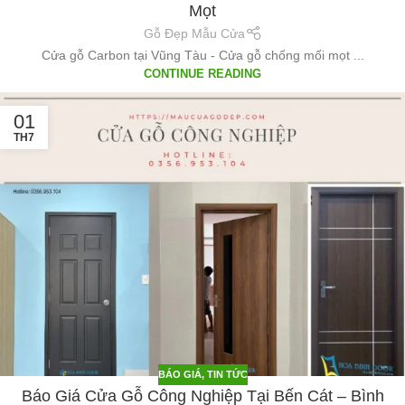
Mọt
Gỗ Đẹp Mẫu Cửa
Cửa gỗ Carbon tại Vũng Tàu - Cửa gỗ chống mối mọt ...
CONTINUE READING
01
TH7
BÁO GIÁ
,
TIN TỨC
Báo Giá Cửa Gỗ Công Nghiệp Tại Bến Cát – Bình