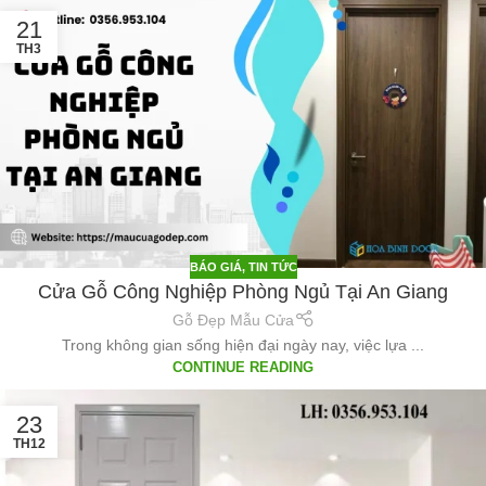
21
TH3
BÁO GIÁ
,
TIN TỨC
Cửa Gỗ Công Nghiệp Phòng Ngủ Tại An Giang
Gỗ Đẹp Mẫu Cửa
Trong không gian sống hiện đại ngày nay, việc lựa ...
CONTINUE READING
23
TH12