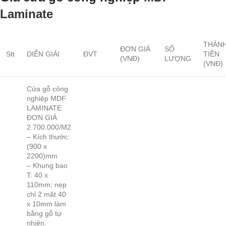
Laminate
THÀN
ĐƠN GIÁ
SỐ
Stt
DIỄN GIẢI
ĐVT
TIỀN
(VNĐ)
LƯỢNG
(VNĐ)
Cửa gỗ công
nghiệp MDF
LAMINATE
ĐƠN GIÁ
2.700.000/M2
– Kích thước:
(900 x
2200)mm
– Khung bao
T: 40 x
110mm; nẹp
chỉ 2 mặt 40
x 10mm làm
bằng gỗ tự
nhiên.