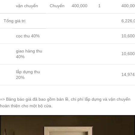
vận chuyển
Chuyến
400,000
1
400,00
Tổng giá trị
6,226,
cọc thu 40%
10,600
giao hàng thu
10,600
40%
lắp dựng thu
14,974
20%
=> Bảng báo giá đã bao gồm bản lề, chi phí lắp dựng và vận chuyển
hoàn thiện cho một bộ cửa.