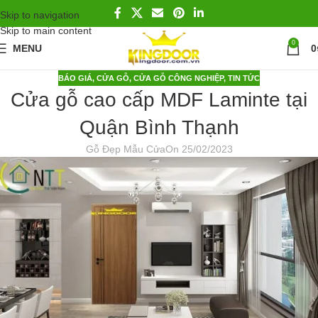
Skip to navigation
Skip to main content
0
MENU
0
BÁO GIÁ
,
CỬA GỖ
,
CỬA GỖ CÔNG NGHIỆP
,
TIN TỨC
Cửa gỗ cao cấp MDF Laminte tại
Quận Bình Thạnh
Gỗ Đẹp Mẫu Cửa
On 25/02/2023