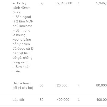
– Độ dày
Bộ
5,346,000
1
5,346,
cánh 40mm
(± 2).
– Bên ngoài
là 2 tấm MDF
phủ laminate
– Bên trong
là khung
xương bằng
gỗ tự nhiên
đã được sử lý
để triệt tiêu
sớ gỗ, chống
cong vênh.
– Sơn hoàn
thiện.
Bản lề Inox
Bộ
20,000
4
80,000
cối (4 cái/ bộ)
Lắp đặt
Bộ
400,000
1
400,00