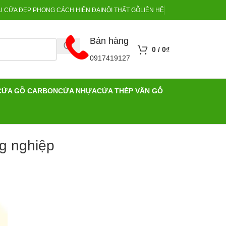
 CỬA ĐẸP PHONG CÁCH HIỆN ĐẠI
NỘI THẤT GỖ
LIÊN HỆ
Bán hàng
0
/
0
₫
0917419127
CỬA GỖ CARBON
CỬA NHỰA
CỬA THÉP VÂN GỖ
g nghiệp