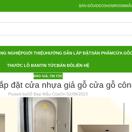
BẢN ĐỒ
VIDEO
SHOWROOM
MẪU
ÔNG NGHIỆP
GIỚI THIỆU
HƯỚNG DẪN LẮP ĐẶT
SẢN PHẨM
CỬA GỖ
THƯỚC LỖ BAN
TIN TỨC
BẢN ĐỒ
LIÊN HỆ
BÁO GIÁ
,
TIN TỨC
ắp đặt cửa nhựa giả gỗ cửa gỗ côn
Posted by
Gỗ Đẹp Mẫu Cửa
On 02/08/2023