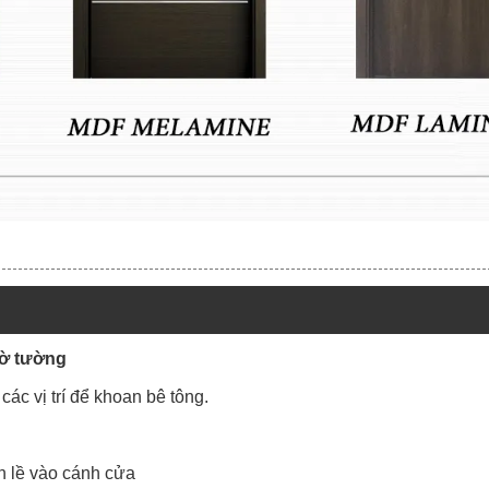
hờ tường
ác vị trí để khoan bê tông.
n lề vào cánh cửa