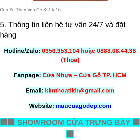
Cua So Thep Van Go Ks1.k 1tk
5. Thông tin liên hệ tư vấn 24/7 và đặt
hàng
Hotline/Zalo:
0356.953.104 hoặc 0888.08.44.38
(Thoa)
Fanpage:
Cửa Nhựa – Cửa Gỗ TP. HCM
Email:
kimthoatlkh@gmail.com
Website:
maucuagodep.com
🏢
🏢
SHOWROOM CỬA TRƯNG BÀY
🏢
🏢