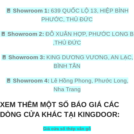
🚪
Showroom 1:
639 QUỐC LỘ 13, HIỆP BÌNH
PHƯỚC, THỦ ĐỨC
🚪
Showroom 2:
ĐỖ XUÂN HỢP, PHƯỚC LONG B
,THỦ ĐỨC
🚪
Showroom 3:
KING DƯƠNG VƯƠNG, AN LẠC,
BÌNH TÂN
🚪
Showroom 4:
Lê Hồng Phong, Phước Long,
Nha Trang
XEM THÊM MỘT SỐ BÁO GIÁ CÁC
DÒNG CỬA KHÁC
TẠI KINGDOOR:
Giá cửa sổ thép vân gỗ