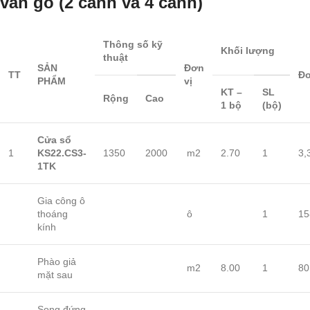
vân gỗ (2 cánh và 4 cánh)
Thông số kỹ
Khối lượng
thuật
SẢN
Đơn
TT
Đơ
PHẨM
vị
KT –
SL
Rộng
Cao
1 bộ
(bộ)
Cửa sổ
1
KS22.CS3-
1350
2000
m2
2.70
1
3,
1TK
Gia công ô
thoáng
ô
1
15
kính
Phào giả
m2
8.00
1
80
mặt sau
Song đứng