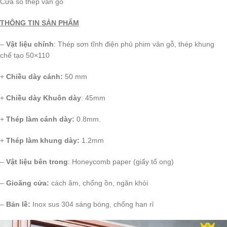
Cửa sổ thép vân gỗ
THÔNG TIN SẢN PHẨM
–
Vật liệu chính
: Thép sơn tĩnh điện phủ phim vân gỗ, thép khung
chế tạo 50×110
+
Chiều dày cánh:
50 mm
+
Chiều dày Khuôn dày
: 45mm
+
Thép làm cánh dày:
0.8mm.
+
Thép làm khung dày:
1.2mm
–
Vật liệu bên trong
: Honeycomb paper (giấy tổ ong)
–
Gioăng cửa:
cách âm, chống ồn, ngăn khói
–
Bản lề:
Inox sus 304 sáng bóng, chống han rỉ