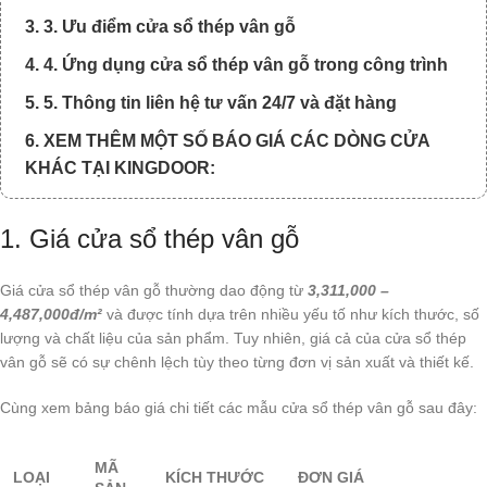
3. 3. Ưu điểm cửa sổ thép vân gỗ
4. 4. Ứng dụng cửa sổ thép vân gỗ trong công trình
5. 5. Thông tin liên hệ tư vấn 24/7 và đặt hàng
6. XEM THÊM MỘT SỐ BÁO GIÁ CÁC DÒNG CỬA
KHÁC TẠI KINGDOOR:
1. Giá cửa sổ thép vân gỗ
Giá cửa sổ thép vân gỗ thường dao động từ
3,311,000 –
4,487,000đ/m²
và được tính dựa trên nhiều yếu tố như kích thước, số
lượng và chất liệu của sản phẩm. Tuy nhiên, giá cả của cửa sổ thép
vân gỗ sẽ có sự chênh lệch tùy theo từng đơn vị sản xuất và thiết kế.
Cùng xem bảng báo giá chi tiết các mẫu cửa sổ thép vân gỗ sau đây:
MÃ
LOẠI
KÍCH THƯỚC
ĐƠN GIÁ