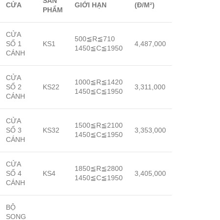
SẢN
CỬA
GIỚI HẠN
(Đ/M
²
)
PHẨM
CỬA
500≦R≦710
SỔ 1
KS1
4,487,000
1450≦C≦1950
CÁNH
CỬA
1000≦R≦1420
SỔ 2
KS22
3,311,000
1450≦C≦1950
CÁNH
CỬA
1500≦R≦2100
SỔ 3
KS32
3,353,000
1450≦C≦1950
CÁNH
CỬA
1850≦R≦2800
SỔ 4
KS4
3,405,000
1450≦C≦1950
CÁNH
BỘ
SONG