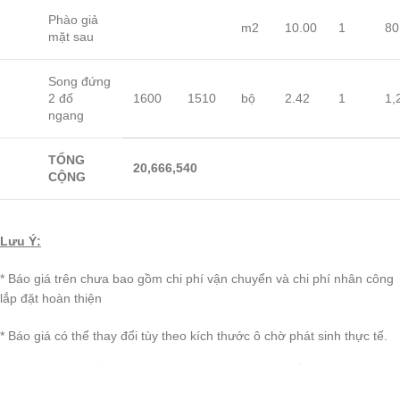
Phào giả
m2
10.00
1
80
mặt sau
Song đứng
2 đố
1600
1510
bộ
2.42
1
1,
ngang
TỔNG
20,666,540
CỘNG
Lưu Ý:
* Báo giá trên chưa bao gồm chi phí vận chuyển và chi phí nhân công
lắp đặt hoàn thiện
* Báo giá có thể thay đổi tùy theo kích thước ô chờ phát sinh thực tế.