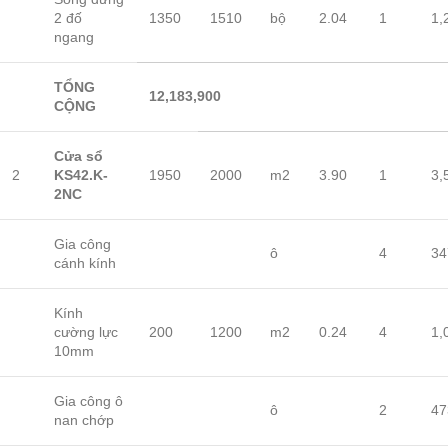
2 đố
1350
1510
bộ
2.04
1
1,
ngang
TỔNG
12,183,900
CỘNG
Cửa sổ
2
KS42.K-
1950
2000
m2
3.90
1
3,
2NC
Gia công
ô
4
34
cánh kính
Kính
cường lực
200
1200
m2
0.24
4
1,
10mm
Gia công ô
ô
2
47
nan chớp