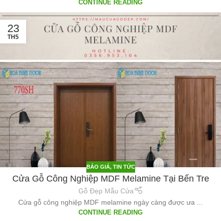
CONTINUE READING
23
TH5
BÁO GIÁ
,
TIN TỨC
Cửa Gỗ Công Nghiệp MDF Melamine Tại Bến Tre
Gỗ Đẹp Mẫu Cửa
Cửa gỗ công nghiệp MDF melamine ngày càng được ưa ...
CONTINUE READING