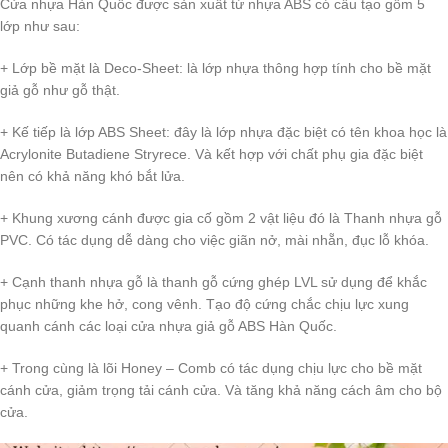
Cửa nhựa Hàn Quốc được sản xuất từ nhựa ABS có cấu tạo gồm 5
lớp như sau:
+ Lớp bề mặt là Deco-Sheet: là lớp nhựa thông hợp tính cho bề mặt
giả gỗ như gỗ thật.
+ Kế tiếp là lớp ABS Sheet: đây là lớp nhựa đặc biệt có tên khoa học là
Acrylonite Butadiene Stryrece. Và kết hợp với chất phụ gia đặc biệt
nên có khả năng khó bắt lửa.
+ Khung xương cánh được gia cố gồm 2 vật liệu đó là Thanh nhựa gỗ
PVC. Có tác dụng dễ dàng cho việc giãn nở, mài nhẵn, đục lỗ khóa.
+ Cạnh thanh nhựa gỗ là thanh gỗ cứng ghép LVL sử dụng để khắc
phục những khe hở, cong vênh. Tạo độ cứng chắc chịu lực xung
quanh cánh các loại cửa nhựa giả gỗ ABS Hàn Quốc.
+ Trong cùng là lõi Honey – Comb có tác dụng chịu lực cho bề mặt
cánh cửa, giảm trọng tải cánh cửa. Và tăng khả năng cách âm cho bộ
cửa.