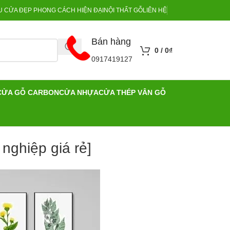
 CỬA ĐẸP PHONG CÁCH HIỆN ĐẠI
NỘI THẤT GỖ
LIÊN HỆ
Bán hàng
0
/
0
₫
0917419127
CỬA GỖ CARBON
CỬA NHỰA
CỬA THÉP VÂN GỖ
nghiệp giá rẻ]