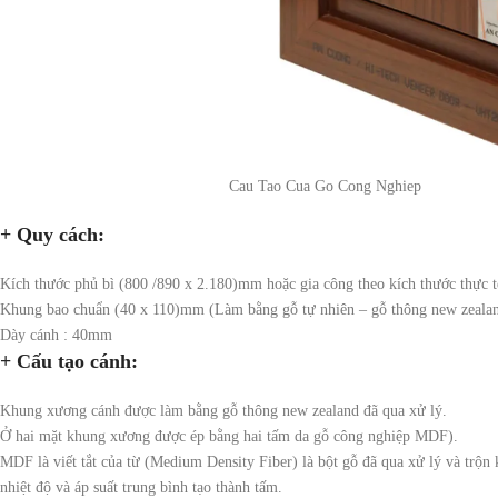
Cau Tao Cua Go Cong Nghiep
+ Quy cách:
Kích thước phủ bì (800 /890 x 2.180)mm hoặc gia công theo kích thước thực t
Khung bao chuẩn (40 x 110)mm (Làm bằng gỗ tự nhiên – gỗ thông new zeala
Dày cánh : 40mm
+ Cấu tạo cánh:
Khung xương cánh được làm bằng gỗ thông new zealand đã qua xử lý.
Ở hai mặt khung xương được ép bằng hai tấm da gỗ công nghiệp MDF).
MDF là viết tắt của từ (Medium Density Fiber) là bột gỗ đã qua xử lý và trộn
nhiệt độ và áp suất trung bình tạo thành tấm.