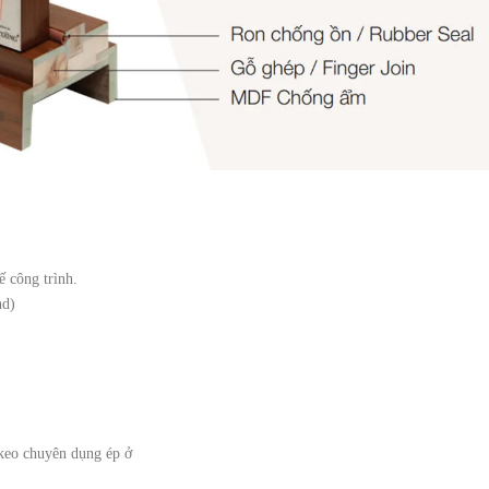
ế công trình.
nd)
 keo chuyên dụng ép ở