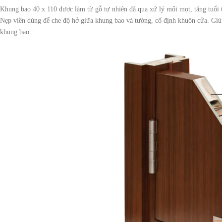
Khung bao 40 x 110 được làm từ gỗ tự nhiên đã qua xử lý mối mọt, tăng tuổi 
Nẹp viền dùng để che độ hở giữa khung bao và tường, cố định khuôn cửa. Giúp
khung bao.