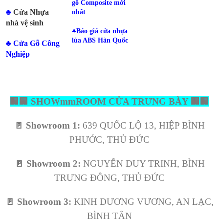
gỗ Composite mới
♣
Cửa Nhựa
nhất
nhà vệ sinh
♣
Báo giá cửa nhựa
lùa ABS Hàn Quốc
♣
Cửa Gỗ Công
Nghiệp
🏢
🏢
SHOWmmROOM CỬA TRƯNG BÀY
🏢
🏢
🚪
Showroom 1:
639 QUỐC LỘ 13, HIỆP BÌNH
PHƯỚC, THỦ ĐỨC
🚪
Showroom 2:
NGUYỄN DUY TRINH, BÌNH
TRƯNG ĐÔNG, THỦ ĐỨC
🚪
Showroom 3:
KINH DƯƠNG VƯƠNG, AN LẠC,
BÌNH TÂN