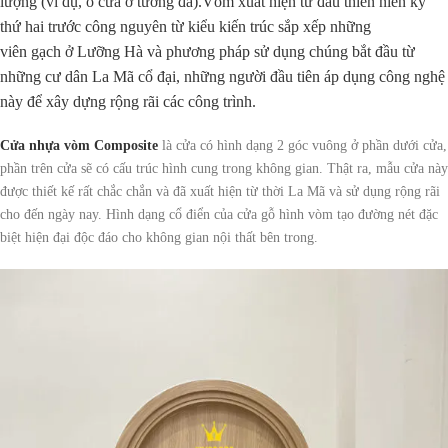
lượng (ví dụ, ô cửa ở tường đá).Vòm xuất hiện từ đầu thiên niên kỷ
thứ hai trước công nguyên từ kiểu kiến trúc sắp xếp những
viên gạch ở Lưỡng Hà và phương pháp sử dụng chúng bắt đầu từ
những cư dân La Mã cổ đại, những người đầu tiên áp dụng công nghệ
này để xây dựng rộng rãi các công trình.
Cửa nhựa vòm Composite
là cửa có hình dạng 2 góc vuông ở phần dưới cửa,
phần trên cửa sẽ có cấu trúc hình cung trong không gian. Thật ra, mẫu cửa này
được thiết kế rất chắc chắn và đã xuất hiện từ thời La Mã và sử dụng rộng rãi
cho đến ngày nay. Hình dạng cổ điển của cửa gỗ hình vòm tạo đường nét đặc
biệt hiện đại độc đáo cho không gian nội thất bên trong.