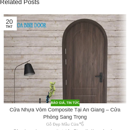
Related Posts
20
TH7
BÁO GIÁ
,
TIN TỨC
Cửa Nhựa Vòm Composite Tại An Giang – Cửa
Phòng Sang Trọng
Gỗ Đẹp Mẫu Cửa