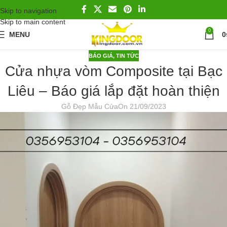
Skip to navigation
Skip to main content
0
MENU
0
BÁO GIÁ
,
TIN TỨC
Cửa nhựa vòm Composite tại Bạc
Liêu – Báo giá lắp đặt hoàn thiện
Gỗ Đẹp Mẫu Cửa
On 21/09/2023