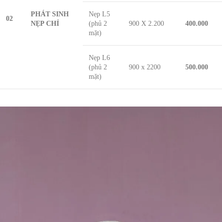
PHÁT SINH
Nẹp L5
02
NẸP CHỈ
(phủ 2
900 X 2.200
400.000
mặt)
Nẹp L6
(phủ 2
900 x 2200
500.000
mặt)