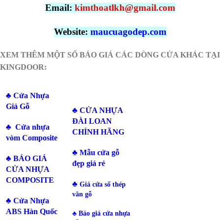
Email:
kimthoatlkh@gmail.com
Website:
maucuagodep.com
XEM THÊM MỘT SỐ BÁO GIÁ CÁC DÒNG CỬA KHÁC
TẠI
KINGDOOR:
♣ Cửa Nhựa
Giả Gỗ
♣
CỬA NHỰA
ĐÀI LOAN
♣
Cửa nhựa
CHÍNH HÃNG
vòm Composite
♣
Mẫu cửa gỗ
♣
BÁO GIÁ
đẹp giá rẻ
CỬA NHỰA
COMPOSITE
♣
Giá cửa sổ thép
vân gỗ
♣
Cửa Nhựa
ABS Hàn Quốc
♣
Báo giá cửa nhựa