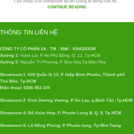
Cửa nhựa vòm composite tại An Giang là dòng cửa nh...
CONTINUE READING
THÔNG TIN LIÊN HỆ
CÔNG TY CỔ PHẦN SX - TM - XNK - KINGDOOR
Xưởng 1:
Vườn Lài, P. An Phú Đông, Q. 12, Tp.HCM
Xưởng 2:
Nguyễn Tri Phương, P. Bửu Hòa,Tp.Biên Hòa
Showroom 1
:
639 Quốc lộ 13, P. Hiệp Bình Phước, Thành phố
Thủ Đức, Tp.HCM
Điện thoại: 0356 953 104
Showroom 2
:
Kinh Dương Vương, P. An Lạc, q.Bình Tân ,Tp.HCM
Showroom 4: Đổ Xuân Hợp, P. Phước Long B, Q. 9, Tp.HCM
Showroom 5: Lê Hồng Phong, P. Phước long, Tp.Nha Trang