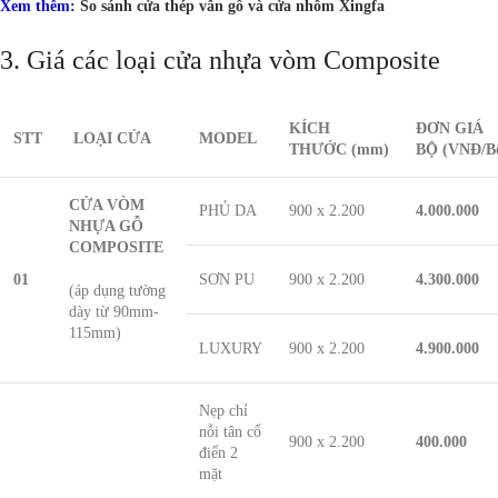
Xem thêm:
So sánh cửa thép vân gỗ và cửa nhôm Xingfa
3. Giá các loại cửa nhựa vòm Composite
KÍCH
ĐƠN GIÁ
STT
LOẠI CỬA
MODEL
THƯỚC
(mm)
BỘ
(VNĐ/Bô
CỬA VÒM
PHỦ DA
900 x 2.200
4.000.000
NHỰA GỖ
COMPOSITE
01
SƠN PU
900 x 2.200
4.300.000
(áp dụng tường
dày từ 90mm-
115mm)
LUXURY
900 x 2.200
4.900.000
Nẹp chỉ
nỗi tân cổ
900 x 2.200
400.000
điển 2
mặt