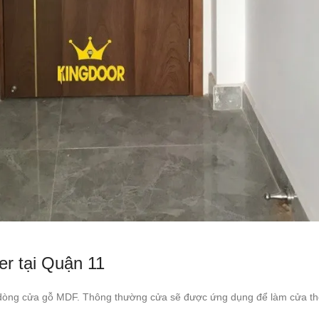
r tại Quận 11
g dòng cửa gỗ MDF. Thông thường cửa sẽ được ứng dụng để làm cửa t