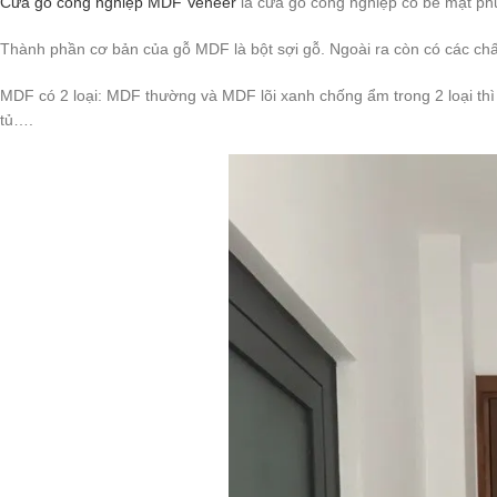
Cửa gỗ công nghiệp MDF Veneer
là cửa gỗ công nghiệp có bề mặt phủ
Thành phần cơ bản của gỗ MDF là bột sợi gỗ. Ngoài ra còn có các chấ
MDF có 2 loại: MDF thường và MDF lõi xanh chống ẩm trong 2 loại th
tủ….