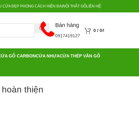
 CỬA ĐẸP PHONG CÁCH HIỆN ĐẠI
NỘI THẤT GỖ
LIÊN HỆ
Bán hàng
0
/
0
₫
0917419127
CỬA GỖ CARBON
CỬA NHỰA
CỬA THÉP VÂN GỖ
 hoàn thiện