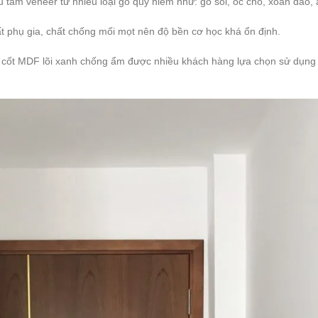
 tấm veneer từ nhiều loại gỗ quý hiếm như: gỗ sồi, óc chó, xoan đào
t phụ gia, chất chống mối mọt nên độ bền cơ học khá ổn định.
ì cốt MDF lõi xanh chống ẩm được nhiều khách hàng lựa chọn sử dụng