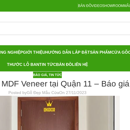
BẢN ĐỒ
VIDEO
SHOWROOM
MẪU
ÔNG NGHIỆP
GIỚI THIỆU
HƯỚNG DẪN LẮP ĐẶT
SẢN PHẨM
CỬA GỖ
THƯỚC LỖ BAN
TIN TỨC
BẢN ĐỒ
LIÊN HỆ
BÁO GIÁ
,
TIN TỨC
MDF Veneer tại Quận 11 – Báo giá
Posted by
Gỗ Đẹp Mẫu Cửa
On 27/11/2023