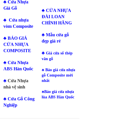
♣ Cửa Nhựa
Giả Gỗ
♣
CỬA NHỰA
ĐÀI LOAN
♣
Cửa nhựa
CHÍNH HÃNG
vòm Composite
♣
Mẫu cửa gỗ
♣
BÁO GIÁ
đẹp giá rẻ
CỬA NHỰA
COMPOSITE
♣
Giá cửa sổ thép
vân gỗ
♣
Cửa Nhựa
ABS Hàn Quốc
♣
Báo giá cửa nhựa
gỗ Composite mới
♣
Cửa Nhựa
nhất
nhà vệ sinh
♣
Báo giá cửa nhựa
lùa ABS Hàn Quốc
♣
Cửa Gỗ Công
Nghiệp