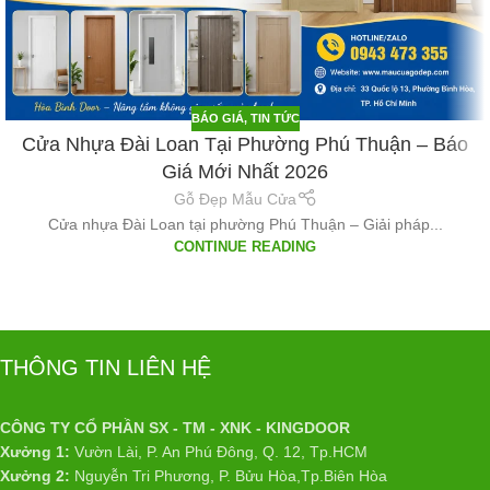
BÁO GIÁ
,
TIN TỨC
Cửa Nhựa Đài Loan Tại Phường Phú Thuận – Báo
Giá Mới Nhất 2026
Gỗ Đẹp Mẫu Cửa
Cửa nhựa Đài Loan tại phường Phú Thuận – Giải pháp...
CONTINUE READING
THÔNG TIN LIÊN HỆ
CÔNG TY CỔ PHẦN SX - TM - XNK - KINGDOOR
Xưởng 1:
Vườn Lài, P. An Phú Đông, Q. 12, Tp.HCM
Xưởng 2:
Nguyễn Tri Phương, P. Bửu Hòa,Tp.Biên Hòa