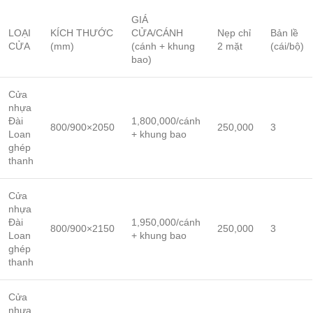
GIÁ
LOẠI
KÍCH THƯỚC
CỬA/CÁNH
Nẹp chỉ
Bản lề
CỬA
(mm)
(cánh + khung
2 mặt
(cái/bộ)
bao)
Cửa
nhựa
Đài
1,800,000/cánh
800/900×2050
250,000
3
Loan
+ khung bao
ghép
thanh
Cửa
nhựa
Đài
1,950,000/cánh
800/900×2150
250,000
3
Loan
+ khung bao
ghép
thanh
Cửa
nhựa