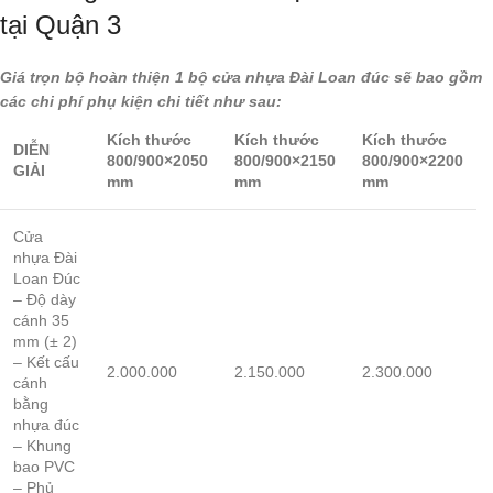
tại Quận 3
Giá trọn bộ hoàn thiện 1 bộ cửa nhựa Đài Loan đúc sẽ bao gồm
các chi phí phụ kiện chi tiết như sau:
Kích thước
Kích thước
Kích thước
DIỄN
800/900×2050
800/900×2150
800/900×2200
GIẢI
mm
mm
mm
Cửa
nhựa Đài
Loan Đúc
– Độ dày
cánh 35
mm (± 2)
– Kết cấu
2.000.000
2.150.000
2.300.000
cánh
bằng
nhựa đúc
– Khung
bao PVC
– Phủ