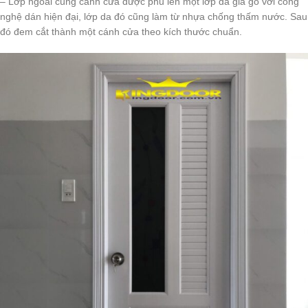
– Lớp ngoài cùng cánh cửa được phủ lên một lớp da giả gỗ với công
nghệ dán hiện đại, lớp da đó cũng làm từ nhựa chống thấm nước. Sau
đó đem cắt thành một cánh cửa theo kích thước chuẩn.