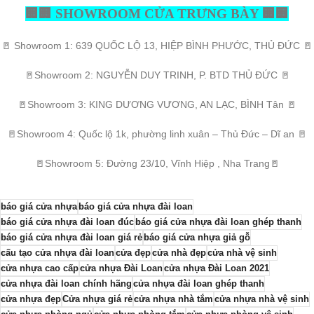
🏢
🏢
SHOWROOM CỬA TRƯNG BÀY
🏢
🏢
🚪
Showroom 1: 639 QUỐC LỘ 13, HIỆP BÌNH PHƯỚC, THỦ ĐỨC
🚪
🚪
Showroom 2: NGUYỄN DUY TRINH, P. BTD THỦ ĐỨC
🚪
🚪
Showroom 3: KING DƯƠNG VƯƠNG, AN LẠC, BÌNH Tân
🚪
🚪
Showroom 4: Quốc lộ 1k, phường linh xuân – Thủ Đức – Dĩ an
🚪
🚪
Showroom 5: Đường 23/10, Vĩnh Hiệp , Nha Trang
🚪
báo giá cửa nhựa
báo giá cửa nhựa đài loan
báo giá cửa nhựa đài loan đúc
báo giá cửa nhựa đài loan ghép thanh
báo giá cửa nhựa đài loan giá rẻ
báo giá cửa nhựa giả gỗ
cấu tạo cửa nhựa đài loan
cửa đẹp
cửa nhà đẹp
cửa nhà vệ sinh
cửa nhựa cao cấp
cửa nhựa Đài Loan
cửa nhựa Đài Loan 2021
cửa nhựa đài loan chính hãng
cửa nhựa đài loan ghép thanh
cửa nhựa đẹp
Cửa nhựa giá rẻ
cửa nhựa nhà tắm
cửa nhựa nhà vệ sinh