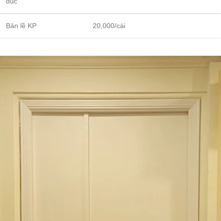
đúc
Bản lề KP
20,000/cái