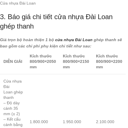
Cửa nhựa Đài Loan
3. Báo giá chi tiết cửa nhựa Đài Loan
ghép thanh
Giá trọn bộ hoàn thiện 1 bộ
cửa nhựa Đài Loan
ghép thanh sẽ
bao gồm các chi phí phụ kiện chi tiết như sau:
Kích thước
Kích thước
Kích thước
DIỄN GIẢI
800/900×2050
800/900×2150
800/900×2200
mm
mm
mm
Cửa nhựa
Đài
Loan ghép
thanh
– Độ dày
cánh 35
mm (± 2)
– Kết cấu
1.800.000
1.950.000
2.100.000
cánh bằng