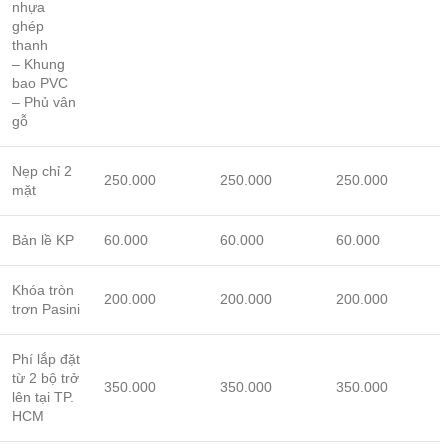
nhựa
ghép
thanh
– Khung
bao PVC
– Phủ vân
gỗ
Nẹp chỉ 2
250.000
250.000
250.000
mặt
Bản lề KP
60.000
60.000
60.000
Khóa tròn
200.000
200.000
200.000
trơn Pasini
Phí lắp đặt
từ 2 bộ trở
350.000
350.000
350.000
lên tại TP.
HCM