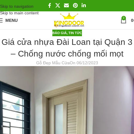
Skip to navigation
Skip to main content
0
MENU
0
BÁO GIÁ
,
TIN TỨC
Giá cửa nhựa Đài Loan tại Quận 3
– Chống nước chống mối mọt
Gỗ Đẹp Mẫu Cửa
On 06/12/2023