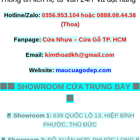
Hotline/Zalo:
0356.953.104 hoặc 0888.08.44.38
(Thoa)
Fanpage:
Cửa Nhựa – Cửa Gỗ TP. HCM
Email:
kimthoatlkh@gmail.com
Website:
maucuagodep.com
🏢
🏢
SHOWROOM CỬA TRƯNG BÀY
🏢
🏢
🚪
Showroom 1:
639 QUỐC LỘ 13, HIỆP BÌNH
PHƯỚC, THỦ ĐỨC
🚪
Showroom 2:
ĐỖ XUÂN HỢP, PHƯỚC LONG B