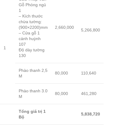
Gỗ Phòng ngủ
1
– Kích thước
chừa tường:
(900×2200)mm
2,660,000
5,266,800
– Cửa gỗ 1
cánh huỳnh
107
1
Độ dày tường
130
Phào thanh 2,5
80,000
110,640
M
Phào thanh 3.0
80,000
461,280
M
Tổng giá trị 1
5,838,720
Bộ