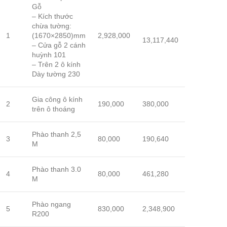
Gỗ
– Kích thước
chừa tường:
1
(1670×2850)mm
2,928,000
13,117,440
– Cửa gỗ 2 cánh
huỳnh 101
– Trên 2 ô kính
Dày tường 230
Gia công ô kính
2
190,000
380,000
trên ô thoáng
Phào thanh 2,5
3
80,000
190,640
M
Phào thanh 3.0
4
80,000
461,280
M
Phào ngang
5
830,000
2,348,900
R200