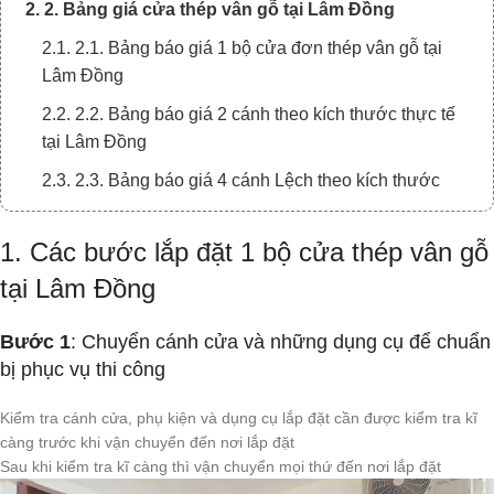
2. 2. Bảng giá cửa thép vân gỗ tại Lâm Đồng
2.1. 2.1. Bảng báo giá 1 bộ cửa đơn thép vân gỗ tại
Lâm Đồng
2.2. 2.2. Bảng báo giá 2 cánh theo kích thước thực tế
tại Lâm Đồng
2.3. 2.3. Bảng báo giá 4 cánh Lệch theo kích thước
thực tế
1. Các bước lắp đặt 1 bộ cửa thép vân gỗ
3. 4. Ưu điểm cửa thép vân gỗ tại Lâm Đồng
tại Lâm Đồng
4. Thông tin liên hệ tư vấn 24/7 và đặt hàng
5. XEM THÊM MỘT SỐ BÁO GIÁ CÁC DÒNG CỬA
Bước 1
: Chuyển cánh cửa và những dụng cụ để chuẩn
KHÁC TẠI KINGDOOR:
bị phục vụ thi công
Kiểm tra cánh cửa, phụ kiện và dụng cụ lắp đặt cần được kiểm tra kĩ
càng trước khi vận chuyển đến nơi lắp đặt
Sau khi kiểm tra kĩ càng thì vận chuyển mọi thứ đến nơi lắp đặt