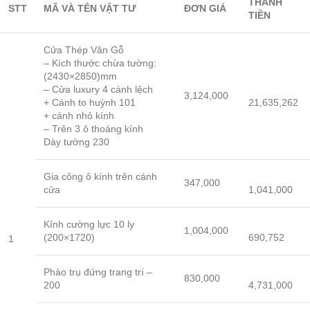
THÀNH
STT
MÃ VÀ TÊN VẬT TƯ
ĐƠN GIÁ
TIỀN
Cửa Thép Vân Gỗ
– Kích thước chừa tường:
(2430×2850)mm
– Cửa luxury 4 cánh lệch
3,124,000
+ Cánh to huỳnh 101
21,635,262
+ cánh nhỏ kính
– Trên 3 ô thoáng kính
Dày tường 230
Gia công ô kính trên cánh
347,000
cửa
1,041,000
Kính cường lực 10 ly
1,004,000
(200×1720)
690,752
1
Phào trụ đứng trang trí –
830,000
200
4,731,000