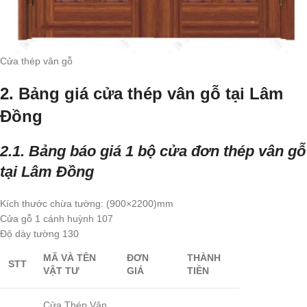
Cửa thép vân gỗ
2. Bảng giá cửa thép vân gỗ tại Lâm
Đồng
2.1. Bảng báo giá 1 bộ cửa đơn thép vân gỗ
tại Lâm Đồng
Kích thước chừa tường: (900×2200)mm
Cửa gỗ 1 cánh huỳnh 107
Độ dày tường 130
MÃ VÀ TÊN
ĐƠN
THÀNH
STT
VẬT TƯ
GIÁ
TIỀN
Cửa Thép Vân