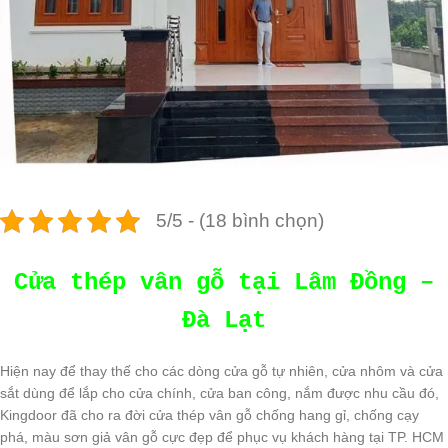
5/5 - (18 bình chọn)
Cửa thép vân gỗ tại Lâm Đồng –
Đà Lạt
Hiện nay để thay thế cho các dòng cửa gỗ tự nhiên, cửa nhôm và cửa
sắt dùng để lắp cho cửa chính, cửa ban công, nắm được nhu cầu đó,
Kingdoor đã cho ra đời cửa thép vân gỗ chống hang gỉ, chống cạy
phá, màu sơn giả vân gỗ cực đẹp để phục vụ khách hàng tại TP. HCM