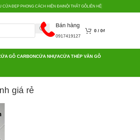
 CỬA ĐẸP PHONG CÁCH HIỆN ĐẠI
NỘI THẤT GỖ
LIÊN HỆ
Bán hàng
0
/
0
₫
0917419127
CỬA GỖ CARBON
CỬA NHỰA
CỬA THÉP VÂN GỖ
h giá rẻ