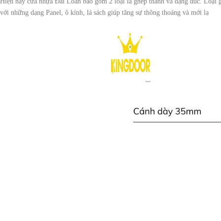
Hiện nay cửa nhựa Đài Loan bao gồm 2 loại là ghép thanh và dạng đúc. Loại gh
với những dạng Panel, ô kính, lá sách giúp tăng sự thông thoáng và mới lạ