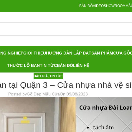
BẢN ĐỒ
VIDEO
SHOWROOM
MẪU
ÔNG NGHIỆP
GIỚI THIỆU
HƯỚNG DẪN LẮP ĐẶT
SẢN PHẨM
CỬA GỖ
THƯỚC LỖ BAN
TIN TỨC
BẢN ĐỒ
LIÊN HỆ
BÁO GIÁ
,
TIN TỨC
n tại Quận 3 – Cửa nhựa nhà vệ sin
Posted by
Gỗ Đẹp Mẫu Cửa
On 09/08/2023