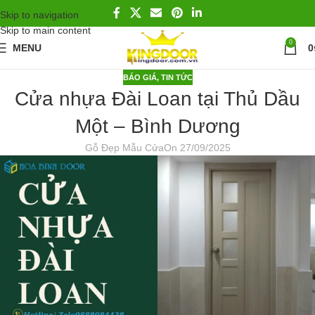
Skip to navigation
Skip to main content
0
MENU
0
BÁO GIÁ
,
TIN TỨC
Cửa nhựa Đài Loan tại Thủ Dầu
Một – Bình Dương
Gỗ Đẹp Mẫu Cửa
On 27/09/2025