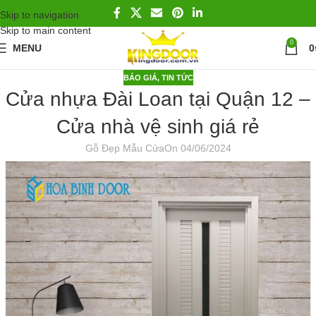
Skip to navigation
Skip to main content
0
MENU
0
BÁO GIÁ
,
TIN TỨC
Cửa nhựa Đài Loan tại Quận 12 –
Cửa nhà vệ sinh giá rẻ
Gỗ Đẹp Mẫu Cửa
On 04/06/2024