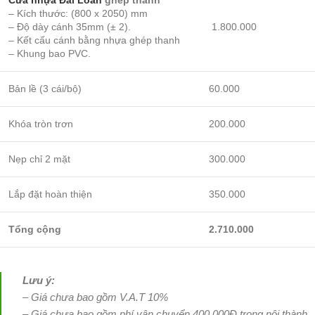
Cửa nhựa Đài Loan
ghép thanh
– Kích thước: (800 x 2050) mm
– Độ dày cánh 35mm (± 2).
1.800.000
– Kết cấu cánh bằng nhựa ghép thanh
– Khung bao PVC.
Bản lề (3 cái/bộ)
60.000
Khóa tròn trơn
200.000
Nẹp chỉ 2 mặt
300.000
Lắp đặt hoàn thiện
350.000
Tổng cộng
2.710.000
Lưu ý:
– Giá chưa bao gồm V.A.T 10%
– Giá chưa bao gồm phí vận chuyển 400.000Đ trong nội thành