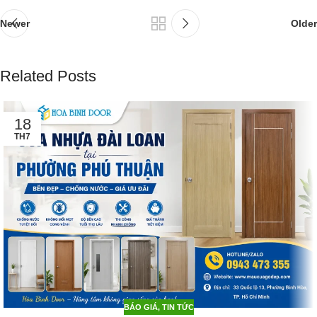
Newer
Older
Related Posts
18
TH7
BÁO GIÁ
,
TIN TỨC