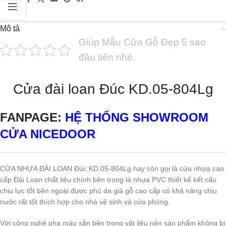
Mô tả
Giúp Mẫu Cửa Gỗ Đẹp 5 sao
đầu tiên nhé.
Cửa đài loan Đúc KD.05-804Lg
FANPAGE:
HỆ THỐNG SHOWROOM
CỬA NICEDOOR
CỬA NHỰA ĐÀI LOAN Đúc KD.05-804Lg hay còn gọi là cửa nhựa cao
cấp Đài Loan chất liệu chính bên trong là nhựa PVC thiết kế kết cấu
chịu lực tốt bên ngoài được phủ da giả gỗ cao cấp có khả năng chịu
nước rất tốt thích hợp cho nhà vệ sinh và cửa phòng.
Với công nghệ pha màu sẳn bên trong vật liệu nên sản phẩm không bị