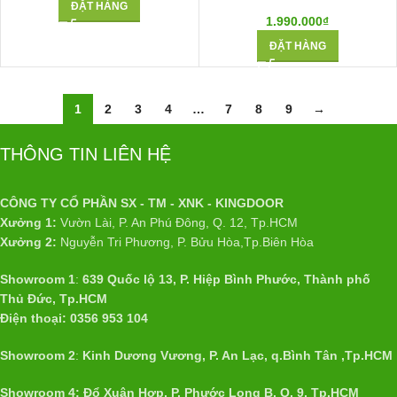
ĐẶT HÀNG
1.990.000
₫
ĐẶT HÀNG
1
2
3
4
…
7
8
9
→
THÔNG TIN LIÊN HỆ
CÔNG TY CỔ PHẦN SX - TM - XNK - KINGDOOR
Xưởng 1:
Vườn Lài, P. An Phú Đông, Q. 12, Tp.HCM
Xưởng 2:
Nguyễn Tri Phương, P. Bửu Hòa,Tp.Biên Hòa
Showroom 1
:
639 Quốc lộ 13, P. Hiệp Bình Phước, Thành phố
Thủ Đức, Tp.HCM
Điện thoại: 0356 953 104
Showroom 2
:
Kinh Dương Vương, P. An Lạc, q.Bình Tân ,Tp.HCM
Showroom 4: Đổ Xuân Hợp, P. Phước Long B, Q. 9, Tp.HCM