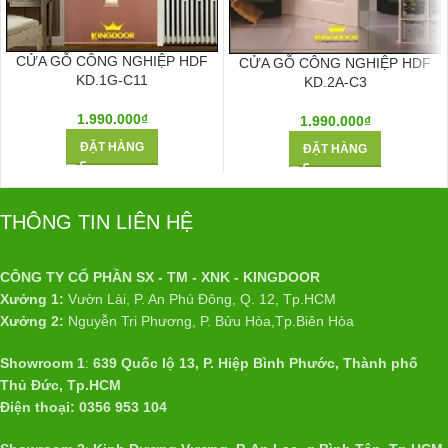
CỬA GỖ CÔNG NGHIỆP HDF
CỬA GỖ CÔNG NGHIỆP HDF
KD.1G-C11
KD.2A-C3
1.990.000
₫
1.990.000
₫
ĐẶT HÀNG
ĐẶT HÀNG
THÔNG TIN LIÊN HỆ
CÔNG TY CỔ PHẦN SX - TM - XNK - KINGDOOR
Xưởng 1:
Vườn Lài, P. An Phú Đông, Q. 12, Tp.HCM
Xưởng 2:
Nguyễn Tri Phương, P. Bửu Hòa,Tp.Biên Hòa
Showroom 1
:
639 Quốc lộ 13, P. Hiệp Bình Phước, Thành phố
Thủ Đức, Tp.HCM
Điện thoại: 0356 953 104