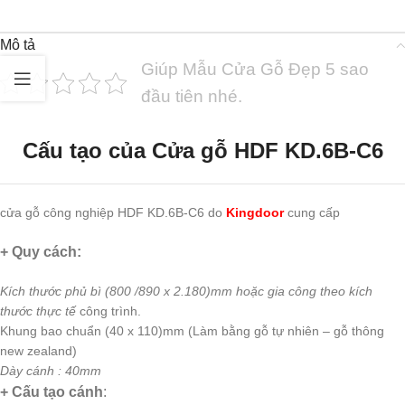
Mô tả
Giúp Mẫu Cửa Gỗ Đẹp 5 sao
đầu tiên nhé.
Cấu tạo của
Cửa gỗ HDF KD.6B-C6
cửa gỗ công nghiệp HDF KD.6B-C6 do
Kingdoor
cung cấp
+ Quy cách:
Kích thước phủ bì (800 /890 x 2.180)mm hoặc gia công theo kích
thước thực tế
công trình.
Khung bao chuẩn (40 x 110)mm (Làm bằng gỗ tự nhiên – gỗ thông
new zealand)
Dày cánh : 40mm
+ Cấu tạo cánh
: