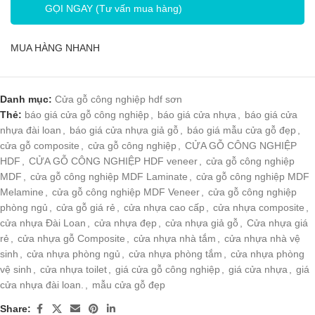
GỌI NGAY (Tư vấn mua hàng)
MUA HÀNG NHANH
Danh mục:
Cửa gỗ công nghiệp hdf sơn
Thẻ:
báo giá cửa gỗ công nghiệp
,
báo giá cửa nhựa
,
báo giá cửa
nhựa đài loan
,
báo giá cửa nhựa giả gỗ
,
báo giá mẫu cửa gỗ đẹp
,
cửa gỗ composite
,
cửa gỗ công nghiệp
,
CỬA GỖ CÔNG NGHIỆP
HDF
,
CỬA GỖ CÔNG NGHIỆP HDF veneer
,
cửa gỗ công nghiệp
MDF
,
cửa gỗ công nghiệp MDF Laminate
,
cửa gỗ công nghiệp MDF
Melamine
,
cửa gỗ công nghiệp MDF Veneer
,
cửa gỗ công nghiệp
phòng ngủ
,
cửa gỗ giá rẻ
,
cửa nhựa cao cấp
,
cửa nhựa composite
,
cửa nhựa Đài Loan
,
cửa nhựa đẹp
,
cửa nhựa giả gỗ
,
Cửa nhựa giá
rẻ
,
cửa nhựa gỗ Composite
,
cửa nhựa nhà tắm
,
cửa nhựa nhà vệ
sinh
,
cửa nhựa phòng ngủ
,
cửa nhựa phòng tắm
,
cửa nhựa phòng
vệ sinh
,
cửa nhựa toilet
,
giá cửa gỗ công nghiệp
,
giá cửa nhựa
,
giá
cửa nhựa đài loan.
,
mẫu cửa gỗ đẹp
Share: