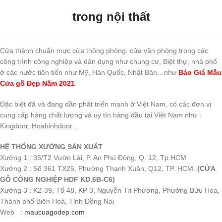
trong nội thất
Cửa thành chuẩn mực cửa thông phòng, cửa văn phòng trong các
công trình công nghiệp và dân dụng như chung cư, Biệt thự, nhà phố
ở các nước tiên tiến như Mỹ, Hàn Quốc, Nhật Bản…như
Báo Giá Mẫu
Cửa gỗ Đẹp Năm 2021
Đặc biệt đã và đang dần phát triển mạnh ở Việt Nam, có các đơn vị
cung cấp hàng chất lượng và uy tín hàng đầu tại Việt Nam như :
Kingdoor, Hoabinhdoor…
HỆ THỐNG XƯỞNG SẢN XUẤT
Xưởng 1 : 35/T2 Vườn Lài, P. An Phú Đông, Q. 12, Tp.HCM
Xưởng 2 : Số 361 TX25, Phường Thạnh Xuân, Q12, TP. HCM.
(CỬA
GỖ CÔNG NGHIỆP HDF KD.6B-C6)
Xưởng 3 : K2-39, Tổ 48, KP 3, Nguyễn Tri Phương, Phường Bửu Hòa,
Thành phố Biên Hoà, Tỉnh Đồng Nai
Web :
maucuagodep.com