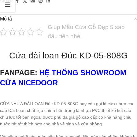
Share:
Mô tả
Giúp Mẫu Cửa Gỗ Đẹp 5 sao
đầu tiên nhé.
Cửa đài loan Đúc KD-05-808G
FANPAGE:
HỆ THỐNG SHOWROOM
CỬA NICEDOOR
CỬA NHỰA ĐÀI LOAN Đúc KD-05-808G hay còn gọi là cửa nhựa cao
cấp Đài Loan chất liệu chính bên trong là nhựa PVC thiết kế kết cấu
chịu lực tốt bên ngoài được phủ da giả gỗ cao cấp có khả năng chịu
nước rất tốt thích hợp cho nhà vệ sinh và cửa phòng.
Với công nghệ pha màu sẳn bên trong vật liệu nên sản phẩm không bị