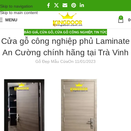
Skip to navigation
Skip to main content
0
MENU
0
BÁO GIÁ
,
CỬA GỖ
,
CỬA GỖ CÔNG NGHIỆP
,
TIN TỨC
Cửa gỗ công nghiệp phủ Laminate
An Cường chính hãng tại Trà Vinh
Gỗ Đẹp Mẫu Cửa
On 11/01/2023