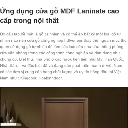
Ứng dụng
cửa gỗ MDF Laninate
cao
cấp trong nội thất
Do cấu tạo bề mặt là gỗ tự nhiên và có thể ép bất kỳ một loại gỗ tự
nhiên nào nên cửa gỗ công nghiệp hdfveneer thay thế ngoạn mục thói
quen sử dụng gỗ tự nhiên để làm các loại cửa như cửa thông phòng,
cửa văn phòng trong các công trình công nghiệp và dân dụng như
chung cư, Biệt thự, nhà phố ở các nước tiên tiến như Mỹ, Hàn Quốc,
Nhật Bản… và đặc biệt đã và đang dần phát triển mạnh ở Việt Nam,
có các đơn vị cung cấp hàng chất lượng và uy tín hàng đầu tại Việt
Nam như : Kingdoor, Hoabinhdoor…