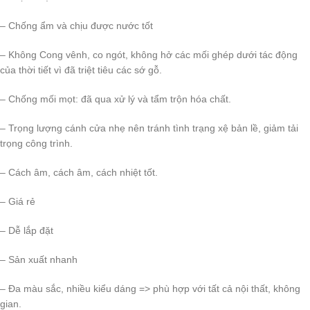
– Chống ẩm và chịu được nước tốt
– Không Cong vênh, co ngót, không hở các mối ghép dưới tác động
của thời tiết vì đã triệt tiêu các sớ gỗ.
– Chống mối mọt: đã qua xử lý và tẩm trộn hóa chất.
– Trọng lượng cánh cửa nhẹ nên tránh tình trạng xệ bản lề, giảm tải
trọng công trình.
– Cách âm, cách âm, cách nhiệt tốt.
– Giá rẻ
– Dễ lắp đặt
– Sản xuất nhanh
– Đa màu sắc, nhiều kiểu dáng => phù hợp với tất cả nội thất, không
gian.