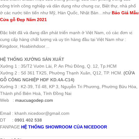
công trình công nghiệp và dân dụng như chung cư, Biệt thự, nhà phố
ở các nước tiên tiến như Mỹ, Hàn Quốc, Nhật Bản…như
Báo Giá Mẫu
Cửa gỗ Đẹp Năm 2021
Đặc biệt đã và đang dần phát triển mạnh ở Việt Nam, có các đơn vị
cung cấp hàng chất lượng và uy tín hàng đầu tại Việt Nam như :
Kingdoor, Hoabinhdoor…
HỆ THỐNG XƯỞNG SẢN XUẤT
Xưởng 1 : 35/T2 Vườn Lài, P. An Phú Đông, Q. 12, Tp.HCM
Xưởng 2 : Số 361 TX25, Phường Thạnh Xuân, Q12, TP. HCM.
(CỬA
GỖ CÔNG NGHIỆP HDF KD.4A-C14)
Xưởng 3 : K2-39, Tổ 48, KP 3, Nguyễn Tri Phương, Phường Bửu Hòa,
Thành phố Biên Hoà, Tỉnh Đồng Nai
Web :
maucuagodep.com
Email : khanh.nicedoor@gmail.com
DT :
0901 402 538
FANPAGE
HỆ THỐNG SHOWROOM CỦA NICEDOOR