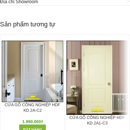
Địa chỉ Showroom
Sản phẩm tương tự
CỬA GỖ CÔNG NGHIỆP HDF
KD.2A-C2
CỬA GỖ CÔNG NGHIỆP HDF
1.990.000
₫
KD.2A1-C3
ĐẶT HÀNG