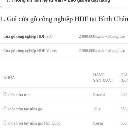
7. Thông tin liên hệ tư vấn – báo giá và đặt hàng
1. Giá cửa gỗ công nghiệp HDF tại Bình Chá
Cửa gỗ công nghiệp HDF
Sơn
2,090,000/cánh + khung bao
Cửa gỗ công nghiệp HDF Veneer
2,590,000/cánh + khung bao
HÃNG
GIÁ
KHÓA
SẢN XUẤT
(Bộ/
Ổ khóa tròn trơn
Pansini
200
Ổ khóa tròn tay nắm gạt
Jelly
350
Ổ khóa tròn tay nắm gạt Hàn Quốc
Korea
650