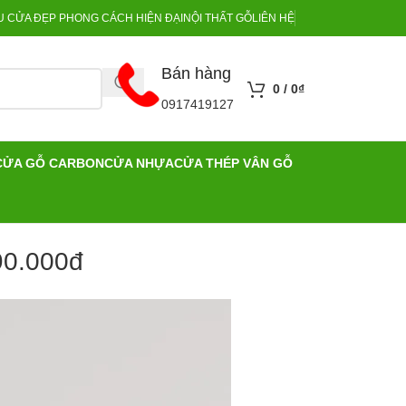
 CỬA ĐẸP PHONG CÁCH HIỆN ĐẠI
NỘI THẤT GỖ
LIÊN HỆ
Bán hàng
0
/
0
₫
0917419127
CỬA GỖ CARBON
CỬA NHỰA
CỬA THÉP VÂN GỖ
90.000đ