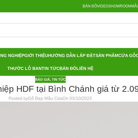
BẢN ĐỒ
VIDEO
SHOWROOM
MẪU
ÔNG NGHIỆP
GIỚI THIỆU
HƯỚNG DẪN LẮP ĐẶT
SẢN PHẨM
CỬA GỖ
THƯỚC LỖ BAN
TIN TỨC
BẢN ĐỒ
LIÊN HỆ
BÁO GIÁ
,
TIN TỨC
iệp HDF tại Bình Chánh giá từ 2.0
Posted by
Gỗ Đẹp Mẫu Cửa
On 03/10/2023