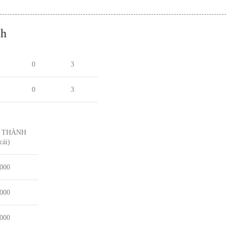
nh
0
3
0
3
 THÀNH
cái)
,000
,000
,000