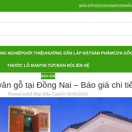
BẢN ĐỒ
VIDEO
SHOWROOM
MẪU
ÔNG NGHIỆP
GIỚI THIỆU
HƯỚNG DẪN LẮP ĐẶT
SẢN PHẨM
CỬA GỖ
THƯỚC LỖ BAN
TIN TỨC
BẢN ĐỒ
LIÊN HỆ
BÁO GIÁ
ân gỗ tại Đồng Nai – Báo giá chi ti
Posted by
Gỗ Đẹp Mẫu Cửa
On 06/05/2023