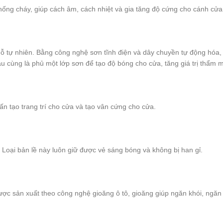
ống cháy, giúp cách âm, cách nhiệt và gia tăng độ cứng cho cánh cửa
ỗ tự nhiên. Bằng công nghệ sơn tĩnh điện và dây chuyền tự động hóa,
au cùng là phủ một lớp sơn để tạo độ bóng cho cửa, tăng giá trị thẩm 
n tạo trang trí cho cửa và tạo vân cứng cho cửa.
. Loại bản lề này luôn giữ được vẻ sáng bóng và không bị han gỉ.
c sản xuất theo công nghệ gioăng ô tô, gioăng giúp ngăn khói, ngăn m