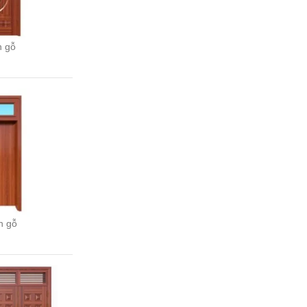
n gỗ
n gỗ