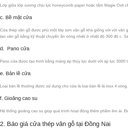
Lớp giữa lớp xương chịu lực honeycomb paper hoặc tấm Magie Oxit ch
c. Bề mặt cửa
Cửa thép vân gỗ được phủ một lớp sơn vân gỗ khá giống với với vân g
tạo vân gỗ bằng kỹ thuật chuyển ấn nóng nhiệt ở nhiệt độ 300 độ c. S
d. Pano cửa
Pano cửa được tạo hình bằng máng ép thủy lực dưới với áp lực 3000 tấ
e. Bản lề cửa
Loại bản lề thường được sử dụng cho cửa là loại bản lề lá inox 4 vòng
f. Gioăng cao su
Hệ thống gioăng cao su giúp quá trình hoạt động thêm phầm êm ái. Đượ
2. Báo giá cửa thép vân gỗ tại Đồng Nai