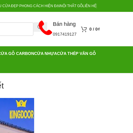
 CỬA ĐẸP PHONG CÁCH HIỆN ĐẠI
NỘI THẤT GỖ
LIÊN HỆ
Bán hàng
0
/
0
₫
0917419127
CỬA GỖ CARBON
CỬA NHỰA
CỬA THÉP VÂN GỖ
ết