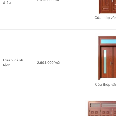
2.975.000/m2
điểu
Cửa thép vâ
Cửa 2 cánh
2.901.000/m2
lệch
Cửa thép vâ