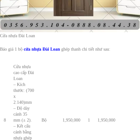
Cửa nhựa Đài Loan
Báo giá 1 bộ
cửa nhựa Đài Loan
ghép thanh chi tiết như sau:
Cửa nhựa
cao cấp Đài
Loan
– Kích
thước: (700
x
2.140)mm
– Độ dày
cánh 35
8
mm (± 2).
Bộ
1,950,000
1
1,950,000
– Kết cấu
cánh bằng
nhựa ghép