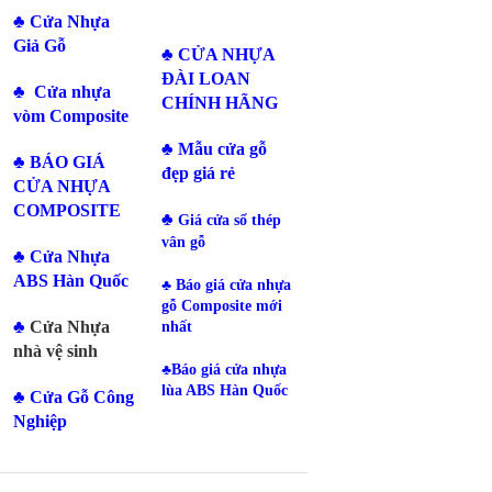
♣ Cửa Nhựa
Giả Gỗ
♣
CỬA NHỰA
ĐÀI LOAN
♣
Cửa nhựa
CHÍNH HÃNG
vòm Composite
♣
Mẫu cửa gỗ
♣
BÁO GIÁ
đẹp giá rẻ
CỬA NHỰA
COMPOSITE
♣
Giá cửa sổ thép
vân gỗ
♣
Cửa Nhựa
ABS Hàn Quốc
♣
Báo giá cửa nhựa
gỗ Composite mới
♣
Cửa Nhựa
nhất
nhà vệ sinh
♣
Báo giá cửa nhựa
lùa ABS Hàn Quốc
♣
Cửa Gỗ Công
Nghiệp