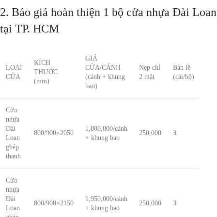
2. Báo giá hoàn thiện 1 bộ cửa nhựa Đài Loan
tại TP. HCM
GIÁ
KÍCH
LOẠI
CỬA/CÁNH
Nẹp chỉ
Bản lề
THƯỚC
CỬA
(cánh + khung
2 mặt
(cái/bộ)
(mm)
bao)
Cửa
nhựa
Đài
1,800,000/cánh
800/900×2050
250,000
3
Loan
+ khung bao
ghép
thanh
Cửa
nhựa
Đài
1,950,000/cánh
800/900×2150
250,000
3
Loan
+ khung bao