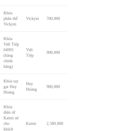
Khóa
phân thể
Vickyni
700,000
Vickyni
Khóa
Việt Tiệp
04991
Việt
900,000
(hàng
Tiệp
chính
hãng)
Khóa tay
Huy
gạt Huy
900,000
Hoàng
Hoàng
Khóa
điện tử
Kaimi sd
cho
Kaimi
2,580,000
khách