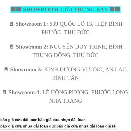
🏢
🏢
SHOWROOM CỬA TRƯNG BÀY
🏢
🏢
🚪
Showroom 1:
639 QUỐC LỘ 13, HIỆP BÌNH
PHƯỚC, THỦ ĐỨC
🚪
Showroom 2:
NGUYỄN DUY TRINH, BÌNH
TRƯNG ĐÔNG, THỦ ĐỨC
🚪
Showroom 3:
KINH DƯƠNG VƯƠNG, AN LẠC,
BÌNH TÂN
🚪
Showroom 4:
LÊ HỒNG PHONG, PHƯỚC LONG,
NHA TRANG
báo giá cửa đài loan
báo giá cửa nhựa đài loan
báo giá cửa nhựa đài loan đúc
báo giá cửa nhựa đài loan giá rẻ