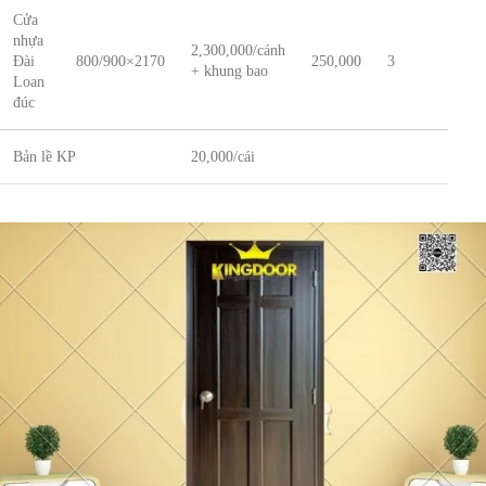
Cửa
nhựa
2,300,000/cánh
Đài
800/900×2170
250,000
3
+ khung bao
Loan
đúc
Bản lề KP
20,000/cái