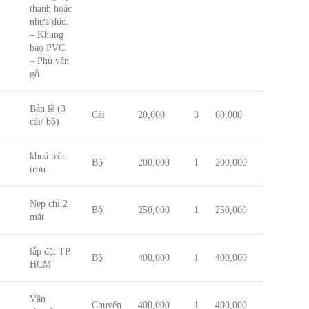
thanh hoặc
nhựa đúc.
– Khung
bao PVC.
– Phủ vân
gỗ.
Bản lề (3
Cái
20,000
3
60,000
cái/ bộ)
khoá tròn
Bộ
200,000
1
200,000
trơn
Nẹp chỉ 2
Bộ
250,000
1
250,000
mặt
lắp đặt TP.
Bộ
400,000
1
400,000
HCM
Vận
Chuyến
400,000
1
400,000