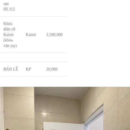
sạn
HL112
Khóa
điện tử
Kaimi
Kaimi
3,580,000
(khóa
vân tay)
BẢN LỀ
KP
20,000