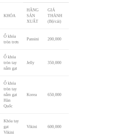
HÃNG
GIÁ
KHÓA
SẢN
THÀNH
XUẤT
(Bộ/cái)
Ổ khóa
Pansini
200,000
tròn trơn
Ổ khóa
tròn tay
Jelly
350,000
nắm gạt
Ổ khóa
tròn tay
nắm gạt
Korea
650,000
Hàn
Quốc
Khóa tay
gạt
Vikini
600,000
Vikini