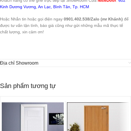
Khách hàng có thể ghé trực tiếp tại ShowRoom Cửa
NiceDoor
:
602
Kinh Dương Vương, An Lạc, Bình Tân, Tp. HCM
Hoặc Nhắn tin hoặc gọi điện ngay
0901.402.538/Zalo (mr Khánh)
để
được tư vấn tận tình, báo giá cũng như gửi những mẫu mã thực tế
chất lượng, xin cảm ơn!
Địa chỉ Showroom
Sản phẩm tương tự