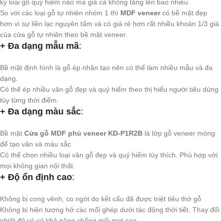
kỳ loại gỗ quý hiếm nào mà giá cả không tăng lên bao nhiêu.
So với các loại gỗ tự nhiên nhóm 1 thì
MDF veneer
có bề mặt đẹp
hơn vì sự liền lạc nguyên tấm và có giá rẻ hơn rất nhiều khoản 1/3 giá
của cửa gỗ tự nhiên theo bề mặt veneer.
+ Đa dạng mẫu mã
:
Bề mặt định hình là gỗ ép nhân tạo nên có thể làm nhiều mẫu và đa
dạng.
Có thể ép nhiều vân gỗ đẹp và quý hiếm theo thị hiếu người tiêu dùng
tùy từng thời điểm.
+ Đa dạng màu sắc
:
Bề mặt
Cửa gỗ MDF phủ veneer KD-P1R2B
là lớp gỗ veneer mỏng
để tạo vân và màu sắc
Có thể chọn nhiều loại vân gỗ đẹp và quý hiếm tùy thích. Phù hợp với
mọi không gian nội thất.
+ Độ ổn định cao
:
Không bị cong vênh, co ngót do kết cấu đã được triệt tiêu thớ gỗ
Không bị hiện tượng hở các mối ghép dưới tác động thời tiết. Thay đổi
nhiệt độ và có khả năng chống mối mọt cao.