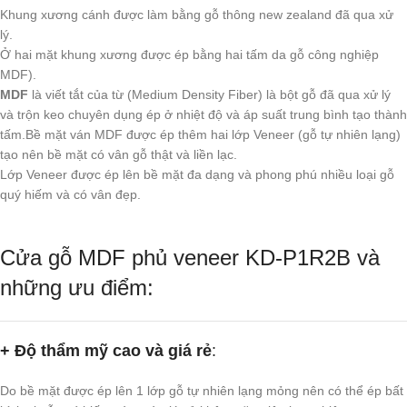
Khung xương cánh được làm bằng gỗ thông new zealand đã qua xử
lý.
Ở hai mặt khung xương được ép bằng hai tấm da gỗ công nghiệp
MDF).
MDF
là viết tắt của từ (Medium Density Fiber) là bột gỗ đã qua xử lý
và trộn keo chuyên dụng ép ở nhiệt độ và áp suất trung bình tạo thành
tấm.Bề mặt ván MDF được ép thêm hai lớp Veneer (gỗ tự nhiên lạng)
tạo nên bề mặt có vân gỗ thật và liền lạc.
Lớp Veneer được ép lên bề mặt đa dạng và phong phú nhiều loại gỗ
quý hiếm và có vân đẹp.
Cửa gỗ MDF phủ veneer KD-P1R2B và
những ưu điểm:
+ Độ thẩm mỹ cao và giá rẻ
:
Do bề mặt được ép lên 1 lớp gỗ tự nhiên lạng mỏng nên có thể ép bất