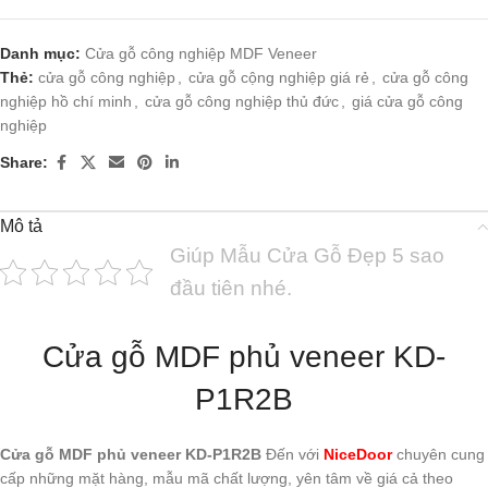
Danh mục:
Cửa gỗ công nghiệp MDF Veneer
Thẻ:
cửa gỗ công nghiệp
,
cửa gỗ cộng nghiệp giá rẻ
,
cửa gỗ công
nghiệp hồ chí minh
,
cửa gỗ công nghiệp thủ đức
,
giá cửa gỗ công
nghiệp
Share:
Mô tả
Giúp Mẫu Cửa Gỗ Đẹp 5 sao
đầu tiên nhé.
Cửa gỗ MDF phủ veneer KD-
P1R2B
Cửa gỗ MDF phủ veneer KD-P1R2B
Đến với
NiceDoor
chuyên cung
cấp những mặt hàng, mẫu mã chất lượng, yên tâm về giá cả theo