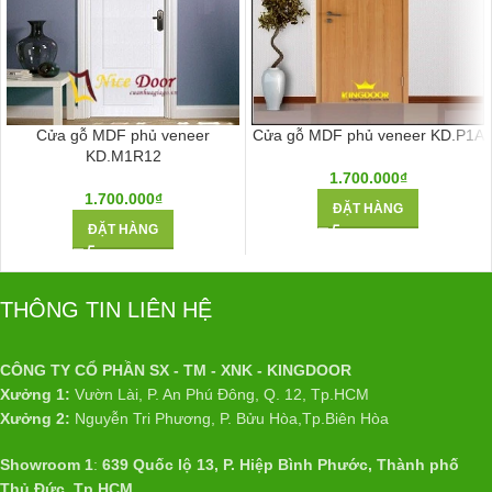
Cửa gỗ MDF phủ veneer
Cửa gỗ MDF phủ veneer KD.P1A
KD.M1R12
1.700.000
₫
1.700.000
₫
ĐẶT HÀNG
ĐẶT HÀNG
THÔNG TIN LIÊN HỆ
CÔNG TY CỔ PHẦN SX - TM - XNK - KINGDOOR
Xưởng 1:
Vườn Lài, P. An Phú Đông, Q. 12, Tp.HCM
Xưởng 2:
Nguyễn Tri Phương, P. Bửu Hòa,Tp.Biên Hòa
Showroom 1
:
639 Quốc lộ 13, P. Hiệp Bình Phước, Thành phố
Thủ Đức, Tp.HCM