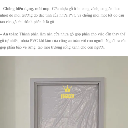
– Chống biến dạng, mối mọt
: Cửa nhựa gỗ ít bị cong vênh, co giãn theo
nhiệt độ môi trường do đặc tính của nhựa PVC và chống mối mọt tốt do cấu
tạo của gỗ chỉ thành phần ít là gỗ.
– An toàn:
Thành phần làm nên cửa nhựa gỗ góp phần cho việc dần thay thế
gỗ tự nhiên, nhựa PVC khi làm cửa cũng an toàn với con người. Ngoài ra còn
góp phần bảo vệ rừng, tạo môi trường sống xanh cho con người.