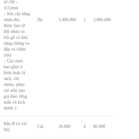
từ (90 –
115)mm
– Kết cấu bằng
nhựa đúc,
Bộ
3,000,000
1
3,000,000
được làm từ
bột nhựa và
bột gỗ có khả
năng chống va
đập và chậm
cháy
– Giá chưa
bao gồm ô
kính hoặc lá
sách, chỉ
nhôm, phào
chỉ nổi( báo
giá theo từng
mẫu và kích
thước )
Bản lề (4 cái/
Cái
20,000
4
80,000
bộ)