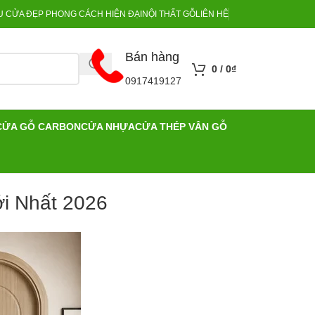
 CỬA ĐẸP PHONG CÁCH HIỆN ĐẠI
NỘI THẤT GỖ
LIÊN HỆ
Bán hàng
0
/
0
₫
0917419127
CỬA GỖ CARBON
CỬA NHỰA
CỬA THÉP VÂN GỖ
i Nhất 2026