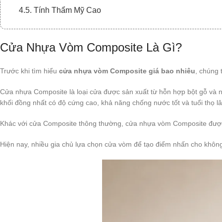
4.5. Tính Thẩm Mỹ Cao
5. Ứng Dụng Của Cửa Nhựa Vòm Composite
Cửa Nhựa Vòm Composite Là Gì?
5.1. Cửa Phòng Ngủ
5.2. Cửa Nhà Vệ Sinh
Trước khi tìm hiểu
cửa nhựa vòm Composite giá bao nhiêu
, chúng 
5.3. Cửa Căn Hộ Chung Cư
Cửa nhựa Composite là loại cửa được sản xuất từ hỗn hợp bột gỗ và nh
5.4. Cửa Biệt Thự
khối đồng nhất có độ cứng cao, khả năng chống nước tốt và tuổi thọ lâ
5.5. Khách Sạn Và Homestay
Khác với cửa Composite thông thường, cửa nhựa vòm Composite được t
6. Có Nên Lắp Cửa Nhựa Vòm Composite Không?
Hiện nay, nhiều gia chủ lựa chọn cửa vòm để tạo điểm nhấn cho không 
7. Kinh Nghiệm Chọn Mua Cửa Nhựa Vòm Composite
8. Hòa Bình Door – Đơn Vị Cung Cấp Cửa Nhựa Vòm Co
9. Kết Luận