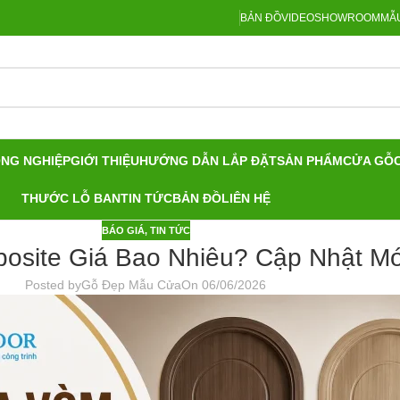
BẢN ĐỒ
VIDEO
SHOWROOM
MẪU
ÔNG NGHIỆP
GIỚI THIỆU
HƯỚNG DẪN LẮP ĐẶT
SẢN PHẨM
CỬA GỖ
THƯỚC LỖ BAN
TIN TỨC
BẢN ĐỒ
LIÊN HỆ
BÁO GIÁ
,
TIN TỨC
site Giá Bao Nhiêu? Cập Nhật Mớ
Posted by
Gỗ Đẹp Mẫu Cửa
On 06/06/2026