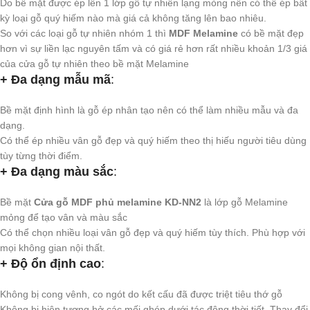
Do bề mặt được ép lên 1 lớp gỗ tự nhiên lạng mỏng nên có thể ép bất
kỳ loại gỗ quý hiếm nào mà giá cả không tăng lên bao nhiêu.
So với các loại gỗ tự nhiên nhóm 1 thì
MDF Melamine
có bề mặt đẹp
hơn vì sự liền lạc nguyên tấm và có giá rẻ hơn rất nhiều khoản 1/3 giá
của cửa gỗ tự nhiên theo bề mặt Melamine
+ Đa dạng mẫu mã
:
Bề mặt định hình là gỗ ép nhân tạo nên có thể làm nhiều mẫu và đa
dạng.
Có thể ép nhiều vân gỗ đẹp và quý hiếm theo thị hiếu người tiêu dùng
tùy từng thời điểm.
+ Đa dạng màu sắc
:
Bề mặt
Cửa gỗ MDF phủ melamine KD-NN2
là lớp gỗ Melamine
mỏng để tạo vân và màu sắc
Có thể chọn nhiều loại vân gỗ đẹp và quý hiếm tùy thích. Phù hợp với
mọi không gian nội thất.
+ Độ ổn định cao
:
Không bị cong vênh, co ngót do kết cấu đã được triệt tiêu thớ gỗ
Không bị hiện tượng hở các mối ghép dưới tác động thời tiết. Thay đổi