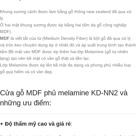
Khung xương cánh được làm bằng gỗ thông new zealand đã qua xử
lý.
Ở hai mặt khung xương được ép bằng hai tấm da gỗ công nghiệp
MDF).
MDF
là viết tắt của từ (Medium Density Fiber) là bột gỗ đã qua xử lý
và trộn keo chuyên dụng ép ở nhiệt độ và áp suất trung bình tạo thành
tấm.Bề mặt ván MDF được ép thêm hai lớp Melamine (gỗ tự nhiên
lạng) tạo nên bề mặt có vân gỗ thật và liền lạc.
Lớp Melamine được ép lên bề mặt đa dạng và phong phú nhiều loại
gỗ quý hiếm và có vân đẹp.
Cửa gỗ MDF phủ melamine KD-NN2 và
những ưu điểm:
+ Độ thẩm mỹ cao và giá rẻ
: