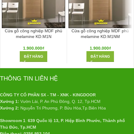
Cửa gỗ công nghiệp MDF phủ
Cửa gỗ công nghiệp MDF phủ
melamine KD.M1N
melamine KD.M1NM
1.900.000
₫
1.900.000
₫
ĐẶT HÀNG
ĐẶT HÀNG
THÔNG TIN LIÊN HỆ
CÔNG TY CỔ PHẦN SX - TM - XNK - KINGDOOR
Xưởng 1:
Vườn Lài, P. An Phú Đông, Q. 12, Tp.HCM
Xưởng 2:
Nguyễn Tri Phương, P. Bửu Hòa,Tp.Biên Hòa
Showroom 1
:
639 Quốc lộ 13, P. Hiệp Bình Phước, Thành phố
Thủ Đức, Tp.HCM
Điện thoại: 0356 953 104