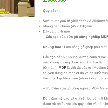
large
Quy cách:
Kích thước phủ bì (800 /900 x 2.200)mm h
Khung bao chuẩn (45 x 110)mm
Dày cánh : 40mm
– Cấu tạo của cửa gỗ công nghiệp MD
Khung bao
: Làm bằng gỗ ghép phủ Mdf
Cấu tạo cánh
: Khung xương cánh được là
mặt khung xương được ép bằng hai tấm 
bề mặt, ).
MDF
là viết tắt của từ (Medium 
chuyên dụng ép ở nhiệt độ và áp suất tru
thêm hai lớp Melamine (nhựa tổng hợp tạo 
– Ưu điểm cửa gỗ công nghiệp MDF Mela
Độ thẩm mỹ cao và giá rẻ
: Do bề mặt Me
được rất nhiều vật liệu quý hiếm và đắt ti