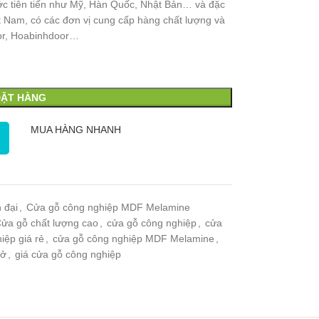
ớc tiên tiến như Mỹ, Hàn Quốc, Nhật Bản… và đặc
t Nam, có các đơn vị cung cấp hàng chất lượng và
oor, Hoabinhdoor…
ĐẶT HÀNG
MUA HÀNG NHANH
 đại
,
Cửa gỗ công nghiệp MDF Melamine
ửa gỗ chất lượng cao
,
cửa gỗ công nghiệp
,
cửa
iệp giá rẻ
,
cửa gỗ công nghiệp MDF Melamine
,
 ở
,
giá cửa gỗ công nghiệp