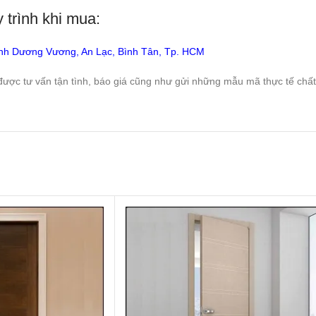
rình khi mua:
nh Dương Vương, An Lạc, Bình Tân, Tp. HCM
ược tư vấn tận tình, báo giá cũng như gửi những mẫu mã thực tế chất