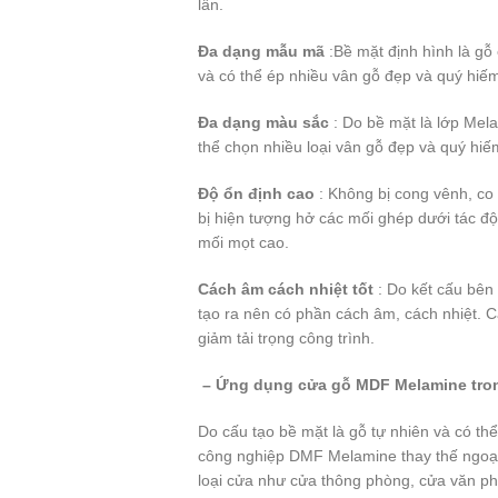
lần.
Đa dạng mẫu mã
:Bề mặt định hình là gỗ
và có thể ép nhiều vân gỗ đẹp và quý hiếm 
Đa dạng màu sắc
: Do bề mặt là lớp Mel
thể chọn nhiều loại vân gỗ đẹp và quý hiếm
Độ ổn định cao
: Không bị cong vênh, co 
bị hiện tượng hở các mối ghép dưới tác độn
mối mọt cao.
Cách âm cách nhiệt tốt
: Do kết cấu bên
tạo ra nên có phần cách âm, cách nhiệt. C
giảm tải trọng công trình.
– Ứng dụng cửa gỗ MDF Melamine trong
Do cấu tạo bề mặt là gỗ tự nhiên và có th
công nghiệp DMF Melamine thay thế ngoạn
loại cửa như cửa thông phòng, cửa văn ph