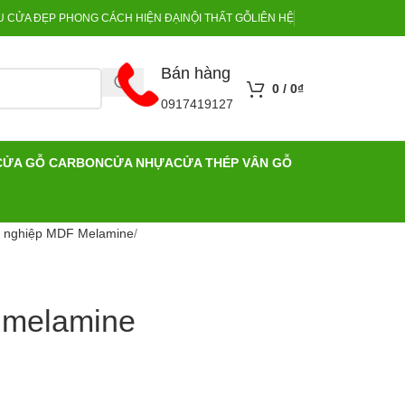
 CỬA ĐẸP PHONG CÁCH HIỆN ĐẠI
NỘI THẤT GỖ
LIÊN HỆ
Bán hàng
0
/
0
₫
0917419127
CỬA GỖ CARBON
CỬA NHỰA
CỬA THÉP VÂN GỖ
 nghiệp MDF Melamine
 melamine