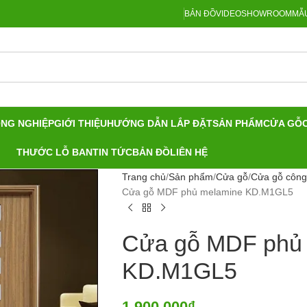
BẢN ĐỒ
VIDEO
SHOWROOM
MẪU
ÔNG NGHIỆP
GIỚI THIỆU
HƯỚNG DẪN LẮP ĐẶT
SẢN PHẨM
CỬA GỖ
THƯỚC LỖ BAN
TIN TỨC
BẢN ĐỒ
LIÊN HỆ
Trang chủ
Sản phẩm
Cửa gỗ
Cửa gỗ công
Cửa gỗ MDF phủ melamine KD.M1GL5
Cửa gỗ MDF phủ
KD.M1GL5
1.900.000
₫