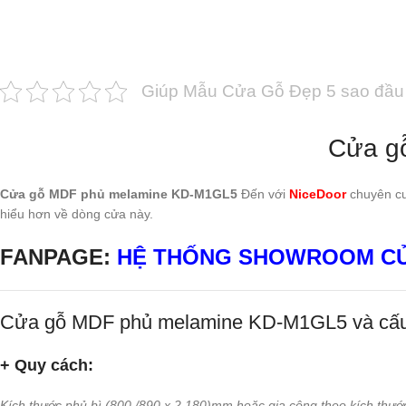
Giúp Mẫu Cửa Gỗ Đẹp 5 sao đầu 
Cửa g
Cửa gỗ MDF phủ melamine KD-M1GL5
Đến với
NiceDoor
chuyên cu
hiểu hơn về dòng cửa này.
FANPAGE:
HỆ THỐNG SHOWROOM CỦ
Cửa gỗ MDF phủ melamine KD-M1GL5 và cấu
+ Quy cách:
Kích thước phủ bì (800 /890 x 2.180)mm hoặc gia công theo kích thướ