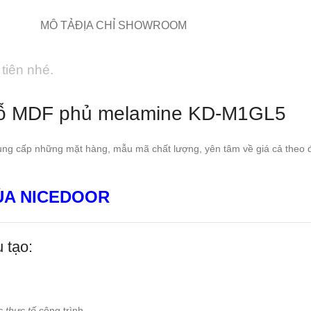
MÔ TẢ
ĐỊA CHỈ SHOWROOM
tiên nhé.
ỗ MDF phủ melamine KD-M1GL5
ng cấp những mặt hàng, mẫu mã chất lượng, yên tâm về giá cả theo đún
A NICEDOOR
 tạo:
c thực tế
công trình.