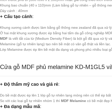
Khung bao chuẩn (40 x 110)mm (Làm bằng gỗ tự nhiên – gỗ thông ne
Dày cánh : 40mm
+ Cấu tạo cánh
:
Khung xương cánh được làm bằng gỗ thông new zealand đã qua xử lý
Ở hai mặt khung xương được ép bằng hai tấm da gỗ công nghiệp MDF
MDF
là viết tắt của từ (Medium Density Fiber) là bột gỗ đã qua xử lý
Melamine (gỗ tự nhiên lạng) tạo nên bề mặt có vân gỗ thật và liền lạc.
Lớp Melamine được ép lên bề mặt đa dạng và phong phú nhiều loại gỗ
Cửa gỗ MDF phủ melamine KD-M1GL5 và
+ Độ thẩm mỹ cao và giá rẻ
:
Do bề mặt được ép lên 1 lớp gỗ tự nhiên lạng mỏng nên có thể ép bất 
So với các loại gỗ tự nhiên nhóm 1 thì
MDF Melamine
có bề mặt đẹp h
+ Đa dạng mẫu mã
: