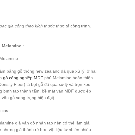
oặc gia công theo kích thước thực tế
công trình.
F Melamine :
 Melamine
m bằng gỗ thông new zealand đã qua xử lý, ở hai
da
gỗ công nghiệp MDF
phủ Melamine hoàn thiện
Density Fiber) là bột gỗ đã qua xử lý và trộn keo
ng bình tạo thành tấm, bề mặt ván MDF được ép
vân gỗ sang trọng hiện đại) .
mine:
lamine giả vân gỗ nhân tạo nên có thể làm giả
ền nhưng giá thành rẻ hơn vật liệu tự nhiên nhiều