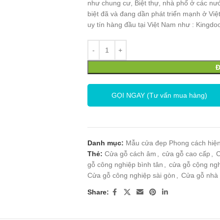
như chung cư, Biệt thự, nhà phố ở các nư
biệt đã và đang dần phát triển mạnh ở Việ
uy tín hàng đầu tại Việt Nam như : Kingd
GỌI NGAY (Tư vấn mua hàng)
Danh mục:
Mẫu cửa đẹp Phong cách hiện
Thẻ:
Cửa gỗ cách âm
,
cửa gỗ cao cấp
,
C
gỗ công nghiệp bình tân
,
cửa gỗ cộng ngh
Cửa gỗ công nghiệp sài gòn
,
Cửa gỗ nhà
Share: