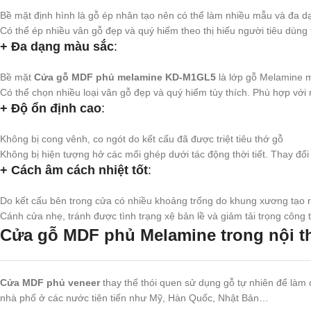
Bề mặt định hình là gỗ ép nhân tạo nên có thể làm nhiều mẫu và đa d
Có thể ép nhiều vân gỗ đẹp và quý hiếm theo thị hiếu người tiêu dùng 
+ Đa dạng màu sắc
:
Bề mặt
Cửa gỗ MDF phủ melamine KD-M1GL5
là lớp gỗ Melamine 
Có thể chọn nhiều loại vân gỗ đẹp và quý hiếm tùy thích. Phù hợp với 
+ Độ ổn định cao
:
Không bị cong vênh, co ngót do kết cấu đã được triệt tiêu thớ gỗ
Không bị hiện tượng hở các mối ghép dưới tác động thời tiết. Thay đổ
+ Cách âm cách nhiệt tốt
:
Do kết cấu bên trong cửa có nhiều khoảng trống do khung xương tạo r
Cánh cửa nhẹ, tránh được tình trạng xệ bản lề và giảm tải trọng công t
Cửa gỗ MDF phủ Melamine trong nội t
Cửa MDF phủ veneer
thay thế thói quen sử dụng gỗ tự nhiên để làm 
nhà phố ở các nước tiên tiến như Mỹ, Hàn Quốc, Nhật Bản…