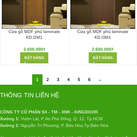
Cửa gỗ MDF phủ laminate
Cửa gỗ MDF phủ laminate
KD.l2M1
KD.l3M1
2.600.000
₫
2.600.000
₫
ĐẶT HÀNG
ĐẶT HÀNG
1
2
3
4
5
6
→
THÔNG TIN LIÊN HỆ
CÔNG TY CỔ PHẦN SX - TM - XNK - KINGDOOR
Xưởng 1:
Vườn Lài, P. An Phú Đông, Q. 12, Tp.HCM
Xưởng 2:
Nguyễn Tri Phương, P. Bửu Hòa,Tp.Biên Hòa