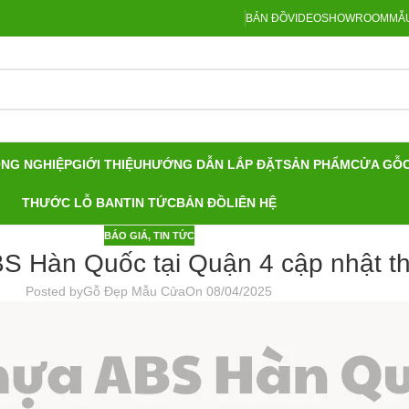
BẢN ĐỒ
VIDEO
SHOWROOM
MẪU
ÔNG NGHIỆP
GIỚI THIỆU
HƯỚNG DẪN LẮP ĐẶT
SẢN PHẨM
CỬA GỖ
THƯỚC LỖ BAN
TIN TỨC
BẢN ĐỒ
LIÊN HỆ
BÁO GIÁ
,
TIN TỨC
S Hàn Quốc tại Quận 4 cập nhật t
Posted by
Gỗ Đẹp Mẫu Cửa
On 08/04/2025