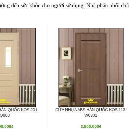
ưởng đến sức khỏe cho người sử dụng. Nhà phân phối chí
HÀN QUỐC KOS.201-
CỬA NHỰA ABS HÀN QUỐC KOS.113-
Q808
W0901
00.000
₫
2.800.000
₫