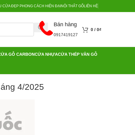
 CỬA ĐẸP PHONG CÁCH HIỆN ĐẠI
NỘI THẤT GỖ
LIÊN HỆ
Bán hàng
0
/
0
₫
0917419127
CỬA GỖ CARBON
CỬA NHỰA
CỬA THÉP VÂN GỖ
háng 4/2025