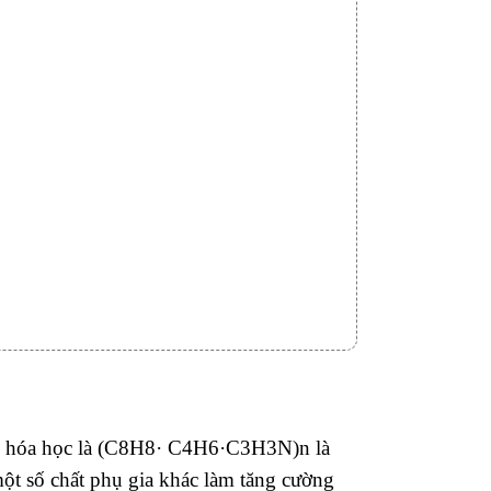
hức hóa học là (C8H8· C4H6·C3H3N)n là
ột số chất phụ gia khác làm tăng cường