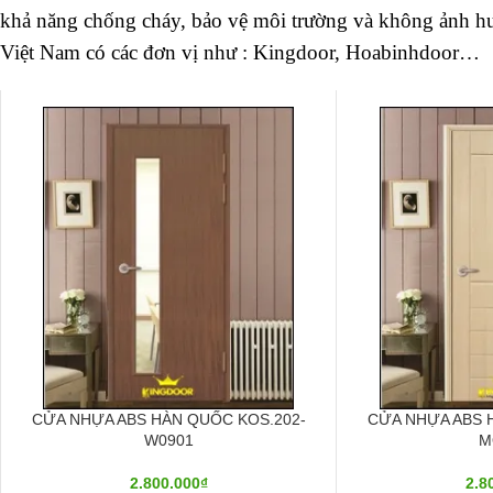
khả năng chống cháy, bảo vệ môi trường và không ảnh h
Việt Nam có các đơn vị như : Kingdoor, Hoabinhdoor…
CỬA NHỰA ABS HÀN QUỐC KOS.202-
CỬA NHỰA ABS 
W0901
M
2.800.000
₫
2.8