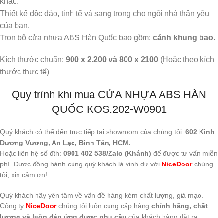
khác.
Thiết kế độc đáo, tinh tế và sang trọng cho ngôi nhà thân yêu
của bạn.
Trọn bộ cửa nhựa ABS Hàn Quốc bao gồm:
cánh khung bao
.
Kích thước chuẩn:
900 x 2.200 và 800 x 2100
(Hoặc theo kích
thước thực tế)
Quy trình khi mua CỬA NHỰA ABS HÀN
QUỐC KOS.202-W0901
Quý khách có thể đến trực tiếp tại showroom của chúng tôi:
602 Kinh
Dương Vương, An Lạc, Bình Tân, HCM.
Hoặc liên hệ số đth:
0901 402 538/Zalo (Khánh)
để được tư vấn miễn
phí. Được đồng hành cùng quý khách là vinh dự với
NiceDoor
chúng
tôi, xin cảm ơn!
Quý khách hãy yên tâm về vấn đề hàng kém chất lượng, giả mạo.
Công ty
NiceDoor
chúng tôi luôn cung cấp hàng
chính hãng, chất
lượng và luôn đáp ứng được nhu cầu
của khách hàng đặt ra.