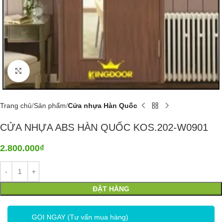
Click to enlarge
Trang chủ
Sản phẩm
Cửa nhựa Hàn Quốc
CỬA NHỰA ABS HÀN QUỐC KOS.202-W0901
2.800.000
₫
ĐẶT HÀNG
GỌI NGAY (Tư vấn mua hàng)