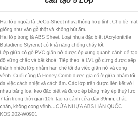
cấu tạo 5 Lớp
Hai lớp ngoài là DeCo-Sheet nhựa thông hợp tính. Cho bề mặt
giống như vân gỗ thật và không hút ẩm.
Hai lớp trong là ABS Sheet. Loại nhựa đặc biệt (Acrylonitrile
Butadiene Styrene) có khả năng chống cháy tốt.
Lớp giữa có gỗ PVC giãn nở được ép xung quanh cánh để tạo
độ vững chắc và bắt khoá. Tiếp theo là LVL gỗ cứng được sếp
thành nhiều lớp nhằm hạn chế tối đa việc giãn nở và cong
vênh. Cuối cùng là Honey-Comb được gia cố ở giữa nhằm tối
đa việc cách nhiệt và cách âm. Các lớp trên được liên kết với
nhau bằng loại keo đặc biệt và được ép bằng máy ép thuỷ lực
7 tấn trong thời gian 10h, tạo ra cánh cửa dày 39mm, chắc
chắn, không cong vênh…CỬA NHỰA ABS HÀN QUỐC
KOS.202-W0901