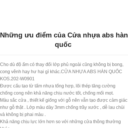
Những ưu điểm của
Cửa nhựa abs hàn
quốc
Cho dù độ ẩm có thay đổi lớp phủ ngoài cũng không bị bong,
cong vênh hay hư hại gì khác.CỬA NHỰA ABS HÀN QUỐC
KOS.202-W0901
Được cấu tạo từ tấm nhựa tổng hợp, lõi thép tăng cường
chống cong nên khả năng chịu nước tốt, chống mối mọt.
Màu sắc cửa , thiết kế giống với gỗ nên vẫn tạo được cảm giác
như gỗ thật . Lớp màu dày 3mm chống trầy xước , dễ lau chùi
và không bị phai màu .
Khả năng chịu lực lớn hơn so với những cửa thông thường