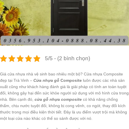
5/5 - (2 bình chọn)
Giá cửa nhựa nhà vệ sinh bao nhiêu một bộ? Cửa nhựa Composite
đẹp tại Trà Vinh –
Cửa nhựa gỗ
Composite
luôn được các nhà sản
xuất cũng như khách hàng đánh giá là giải pháp có tính an toàn tuyệt
đối, không gây hại đến sức khỏe người sử dụng với mô hình cửa trong
nhà. Bên cạnh đó,
cửa gỗ nhựa composite
có khả năng chống
thấm, chịu nước tuyệt đối, không bị cong vênh, co ngót, thay đổi kích
thước trong mọi điều kiện thời tiết. Đây là ưu điểm vượt trội mà không
một loại cửa nào khác có thể so sánh được với nó.