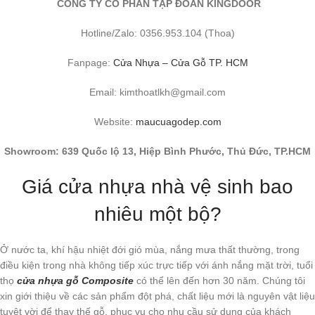
CÔNG TY CỔ PHẦN TẬP ĐOÀN KINGDOOR
Hotline/Zalo: 0356.953.104 (Thoa)
Fanpage:
Cửa Nhựa – Cửa Gỗ TP. HCM
Email: kimthoatlkh@gmail.com
Website:
maucuagodep.com
Showroom: 639 Quốc lộ 13, Hiệp Bình Phước, Thủ Đức, TP.HCM
Giá cửa nhựa nhà vệ sinh bao
nhiêu một bộ?
Ở nước ta, khí hậu nhiệt đới gió mùa, nắng mưa thất thường, trong
điều kiện trong nhà không tiếp xúc trực tiếp với ánh nắng mặt trời, tuổi
thọ
cửa nhựa gỗ Composite
có thể lên đến hơn 30 năm. Chúng tôi
xin giới thiệu về các sản phẩm đột phá, chất liệu mới là nguyên vật liệu
tuyệt vời để thay thế gỗ, phục vụ cho nhu cầu sử dụng của khách