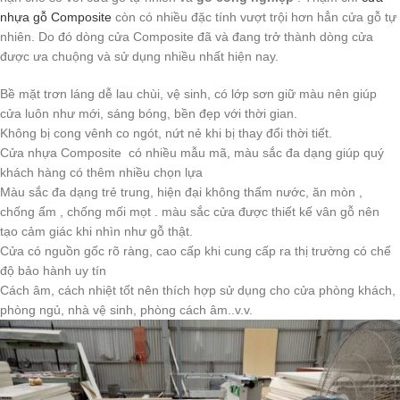
nhựa gỗ Composite
còn có nhiều đặc tính vượt trội hơn hẳn cửa gỗ tự
nhiên. Do đó dòng cửa Composite đã và đang trở thành dòng cửa
được ưa chuộng và sử dụng nhiều nhất hiện nay.
Bề mặt trơn láng dễ lau chùi, vệ sinh, có lớp sơn giữ màu nên giúp
cửa luôn như mới, sáng bóng, bền đẹp với thời gian.
Không bị cong vênh co ngót, nứt nẻ khi bị thay đổi thời tiết.
Cửa nhựa Composite có nhiều mẫu mã, màu sắc đa dạng giúp quý
khách hàng có thêm nhiều chọn lựa
Màu sắc đa dạng trẻ trung, hiện đại không thấm nước, ăn mòn ,
chống ẩm , chống mối mọt . màu sắc cửa được thiết kế vân gỗ nên
tạo cảm giác khi nhìn như gỗ thật.
Cửa có nguồn gốc rõ ràng, cao cấp khi cung cấp ra thị trường có chế
độ bảo hành uy tín
Cách âm, cách nhiệt tốt nên thích hợp sử dụng cho cửa phòng khách,
phòng ngủ, nhà vệ sinh, phòng cách âm..v.v.