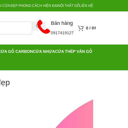
 CỬA ĐẸP PHONG CÁCH HIỆN ĐẠI
NỘI THẤT GỖ
LIÊN HỆ
Bán hàng
0
/
0
₫
0917419127
CỬA GỖ CARBON
CỬA NHỰA
CỬA THÉP VÂN GỖ
đẹp