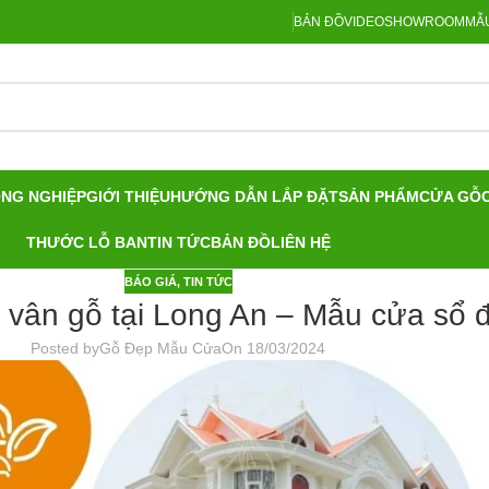
BẢN ĐỒ
VIDEO
SHOWROOM
MẪU
ÔNG NGHIỆP
GIỚI THIỆU
HƯỚNG DẪN LẮP ĐẶT
SẢN PHẨM
CỬA GỖ
THƯỚC LỖ BAN
TIN TỨC
BẢN ĐỒ
LIÊN HỆ
BÁO GIÁ
,
TIN TỨC
 vân gỗ tại Long An – Mẫu cửa sổ 
Posted by
Gỗ Đẹp Mẫu Cửa
On 18/03/2024