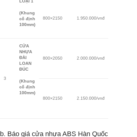
LOẠI 1
(Khung
800×2150
1.950.000/vnđ
cố định
100mm)
CỬA
NHỰA
ĐÀI
800×2050
2.000.000/vnđ
LOAN
ĐÚC
3
(Khung
cố định
100mm)
800×2150
2.150.000/vnđ
b. Báo giá cửa nhựa ABS Hàn Quốc