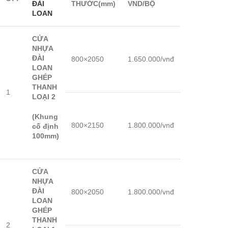
ĐÀI
THƯỚC(mm)
VND/BỘ
LOAN
CỬA
NHỰA
ĐÀI
800×2050
1.650.000/vnđ
LOAN
GHÉP
THANH
1
LOẠI 2
(Khung
800×2150
1.800.000/vnđ
cố định
100mm)
CỬA
NHỰA
ĐÀI
800×2050
1.800.000/vnđ
LOAN
GHÉP
THANH
2