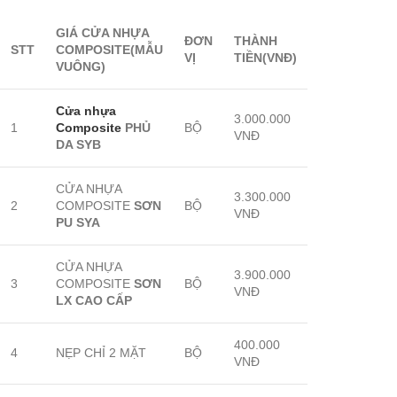
GIÁ CỬA NHỰA
ĐƠN
THÀNH
STT
COMPOSITE(MẪU
VỊ
TIỀN
(VNĐ)
VUÔNG)
Cửa nhựa
3.000.000
1
Composite
PHỦ
BỘ
VNĐ
DA SYB
CỬA NHỰA
3.300.000
2
COMPOSITE
SƠN
BỘ
VNĐ
PU SYA
CỬA NHỰA
3.900.000
3
COMPOSITE
SƠN
BỘ
VNĐ
LX CAO CẤP
400.000
4
NẸP CHỈ 2 MẶT
BỘ
VNĐ