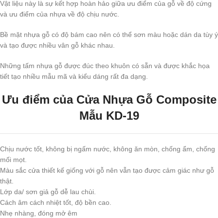
Vật liệu này là sự kết hợp hoàn hảo giữa ưu điểm của gỗ về độ cứng
và ưu điểm của nhựa về độ chịu nước.
Bề mặt nhựa gỗ có độ bám cao nên có thể sơn màu hoặc dán da tùy ý
và tạo được nhiều vân gỗ khác nhau.
Những tấm nhựa gỗ được đúc theo khuôn có sẵn và được khắc họa
tiết tạo nhiều mẫu mã và kiểu dáng rất đa dạng.
Ưu điểm của Cửa Nhựa Gỗ Composite
Mẫu KD-19
Chịu nước tốt, không bị ngấm nước, không ăn mòn, chống ẩm, chống
mối mọt.
Màu sắc cửa thiết kế giống với gỗ nên vẫn tạo được cảm giác như gỗ
thật.
Lớp da/ sơn giả gỗ dễ lau chùi.
Cách âm cách nhiệt tốt, độ bền cao.
Nhẹ nhàng, đóng mở êm