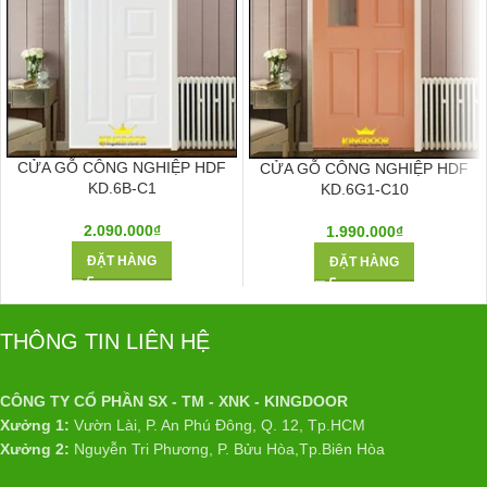
CỬA GỖ CÔNG NGHIỆP HDF
CỬA GỖ CÔNG NGHIỆP HDF
KD.6B-C1
KD.6G1-C10
2.090.000
₫
1.990.000
₫
ĐẶT HÀNG
ĐẶT HÀNG
THÔNG TIN LIÊN HỆ
CÔNG TY CỔ PHẦN SX - TM - XNK - KINGDOOR
Xưởng 1:
Vườn Lài, P. An Phú Đông, Q. 12, Tp.HCM
Xưởng 2:
Nguyễn Tri Phương, P. Bửu Hòa,Tp.Biên Hòa