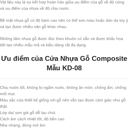
Vật liệu này là sự kết hợp hoàn hảo giữa ưu điểm của gỗ về độ cứng
và ưu điểm của nhựa về độ chịu nước.
Bề mặt nhựa gỗ có độ bám cao nên có thể sơn màu hoặc dán da tùy ý
và tạo được nhiều vân gỗ khác nhau.
Những tấm nhựa gỗ được đúc theo khuôn có sẵn và được khắc họa
tiết tạo nhiều mẫu mã và kiểu dáng rất đa dạng.
Ưu điểm của Cửa Nhựa Gỗ Composite
Mẫu KD-08
Chịu nước tốt, không bị ngấm nước, không ăn mòn, chống ẩm, chống
mối mọt.
Màu sắc cửa thiết kế giống với gỗ nên vẫn tạo được cảm giác như gỗ
thật.
Lớp da/ sơn giả gỗ dễ lau chùi.
Cách âm cách nhiệt tốt, độ bền cao.
Nhẹ nhàng, đóng mở êm