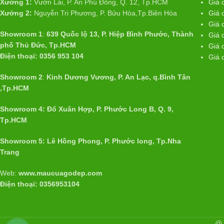
Xưởng 1:
Vườn Lài, P. An Phú Đông, Q. 12, Tp.HCM
Giá 
Xưởng 2:
Nguyễn Tri Phương, P. Bửu Hòa,Tp.Biên Hòa
Giá 
Giá 
Showroom 1
:
639 Quốc lộ 13, P. Hiệp Bình Phước, Thành
Giá 
phố Thủ Đức, Tp.HCM
Giá 
Điện thoại: 0356 953 104
Giá 
Showroom 2
:
Kinh Dương Vương, P. An Lạc, q.Bình Tân
,Tp.HCM
Showroom 4: Đổ Xuân Hợp, P. Phước Long B, Q. 9,
Tp.HCM
Showroom 5: Lê Hồng Phong, P. Phước long, Tp.Nha
Trang
Web:
www.maucuagodep.com
Điện thoại: 0356953104
@ 