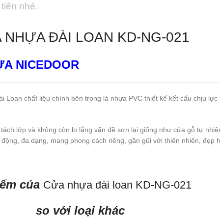
tiên nhé.
 NHỰA ĐÀI LOAN KD-NG-021
ỬA NICEDOOR
an chất liệu chính bên trong là nhựa PVC thiết kế kết cấu chịu lực 
ách lớp và không còn lo lắng vấn đề sơn lại giống như cửa gỗ tự nh
inh động, đa dạng, mang phong cách riêng, gần gũi với thiên nhiên, đẹp hi
iểm của
Cửa nhựa đài loan KD-NG-021
so với loại khác