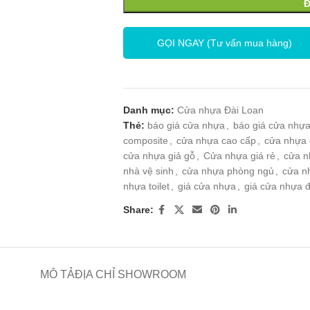
GỌI NGAY (Tư vấn mua hàng)
Danh mục:
Cửa nhựa Đài Loan
Thẻ:
báo giá cửa nhựa
,
báo giá cửa nhựa
composite
,
cửa nhựa cao cấp
,
cửa nhựa 
cửa nhựa giả gỗ
,
Cửa nhựa giá rẻ
,
cửa n
nhà vệ sinh
,
cửa nhựa phòng ngủ
,
cửa n
nhựa toilet
,
giá cửa nhựa
,
giá cửa nhựa đ
Share:
MÔ TẢ
ĐỊA CHỈ SHOWROOM