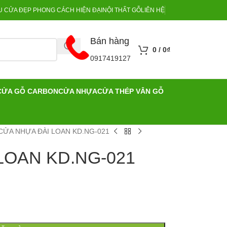
 CỬA ĐẸP PHONG CÁCH HIỆN ĐẠI
NỘI THẤT GỖ
LIÊN HỆ
Bán hàng
0
/
0
₫
0917419127
CỬA GỖ CARBON
CỬA NHỰA
CỬA THÉP VÂN GỖ
CỬA NHỰA ĐÀI LOAN KD.NG-021
LOAN KD.NG-021