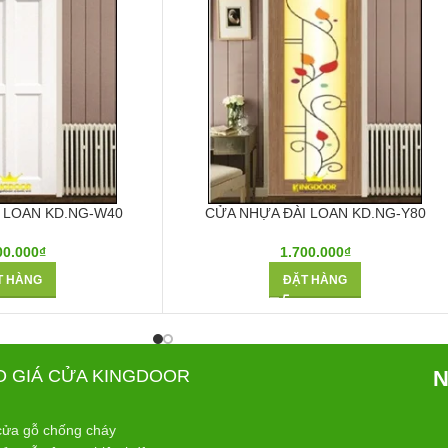
 LOAN KD.NG-W40
CỬA NHỰA ĐÀI LOAN KD.NG-Y80
00.000
₫
1.700.000
₫
T HÀNG
ĐẶT HÀNG
O GIÁ CỬA KINGDOOR
N
cửa gỗ chống cháy