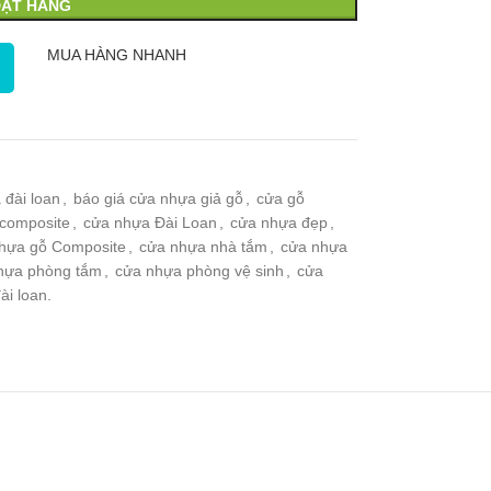
ĐẶT HÀNG
MUA HÀNG NHANH
 đài loan
,
báo giá cửa nhựa giả gỗ
,
cửa gỗ
composite
,
cửa nhựa Đài Loan
,
cửa nhựa đẹp
,
hựa gỗ Composite
,
cửa nhựa nhà tắm
,
cửa nhựa
hựa phòng tắm
,
cửa nhựa phòng vệ sinh
,
cửa
ài loan.