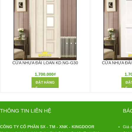
CỬA NHỰA ĐÀI LOAN KD.NG-G30
CỬA NHỰA ĐÀI
1.700.000
₫
1.7
ĐẶT HÀNG
ĐẶ
THÔNG TIN LIÊN HỆ
BÁ
CÔNG TY CỔ PHẦN SX - TM - XNK - KINGDOOR
Giá 