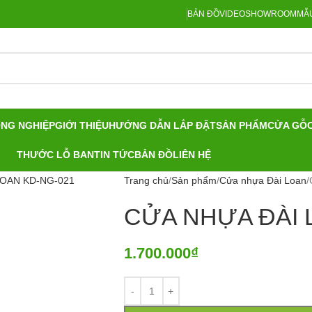
BẢN ĐỒ
VIDEO
SHOWROOM
MẪU
ÔNG NGHIỆP
GIỚI THIỆU
HƯỚNG DẪN LẮP ĐẶT
SẢN PHẨM
CỬA GỖ
THƯỚC LỖ BAN
TIN TỨC
BẢN ĐỒ
LIÊN HỆ
large
Trang chủ
Sản phẩm
Cửa nhựa Đài Loan
CỬA NHỰA ĐÀI 
1.700.000
₫