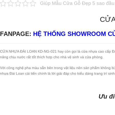
Giúp Mẫu Cửa Gỗ Đẹp 5 sao đầu 
CỬA
FANPAGE:
HỆ THỐNG SHOWROOM C
CỬA NHỰA ĐÀI LOAN KD-NG-021 hay còn gọi là cửa nhựa cao cấp Đài Lo
năng chịu nước rất tốt thích hợp cho nhà vệ sinh và cửa phòng.
Với công nghệ pha màu sẳn bên trong vật liệu nên sản phẩm không bị t
nhựa Đài Loan cải tiến chính là lời giải đáp cho kiểu dáng trang trí s
Ưu đ