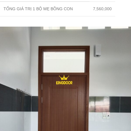
TỔNG GIÁ TRỊ 1 BỘ MẸ BỒNG CON
7,560,000