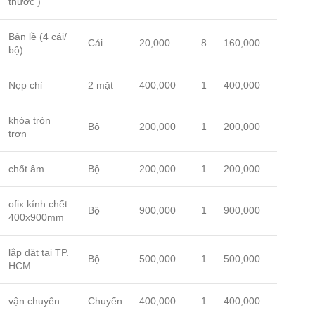
thước )
Bản lề (4 cái/
Cái
20,000
8
160,000
bộ)
Nẹp chỉ
2 mặt
400,000
1
400,000
khóa tròn
Bộ
200,000
1
200,000
trơn
chốt âm
Bộ
200,000
1
200,000
ofix kính chết
Bộ
900,000
1
900,000
400x900mm
lắp đặt tại TP.
Bộ
500,000
1
500,000
HCM
vận chuyển
Chuyến
400,000
1
400,000