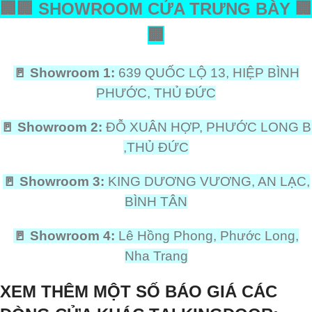
🏢
🏢
SHOWROOM CỬA TRƯNG BÀY
🏢
🏢
🚪
Showroom 1:
639 QUỐC LỘ 13, HIỆP BÌNH
PHƯỚC, THỦ ĐỨC
🚪
Showroom 2:
ĐỖ XUÂN HỢP, PHƯỚC LONG B
,THỦ ĐỨC
🚪
Showroom 3:
KING DƯƠNG VƯƠNG, AN LẠC,
BÌNH TÂN
🚪
Showroom 4:
Lê Hồng Phong, Phước Long,
Nha Trang
XEM THÊM MỘT SỐ BÁO GIÁ CÁC