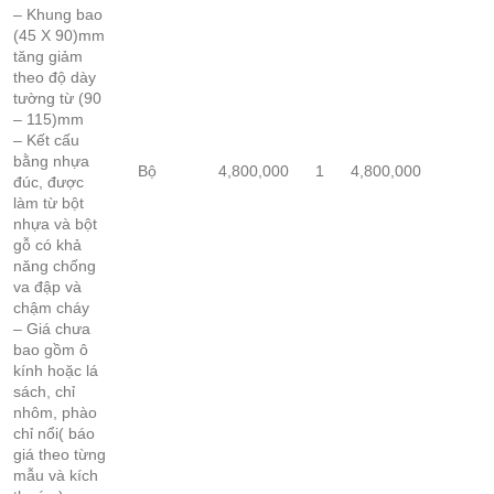
– Khung bao
(45 X 90)mm
tăng giảm
theo độ dày
tường từ (90
– 115)mm
– Kết cấu
bằng nhựa
Bộ
4,800,000
1
4,800,000
đúc, được
làm từ bột
nhựa và bột
gỗ có khả
năng chống
va đập và
chậm cháy
– Giá chưa
bao gồm ô
kính hoặc lá
sách, chỉ
nhôm, phào
chỉ nổi( báo
giá theo từng
mẫu và kích