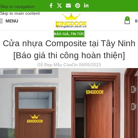
Skip to navigation
Skip to main content
0
MENU
0
BÁO GIÁ
,
TIN TỨC
Cửa nhựa Composite tại Tây Ninh
[Báo giá thi công hoàn thiện]
Gỗ Đẹp Mẫu Cửa
On 09/05/2023