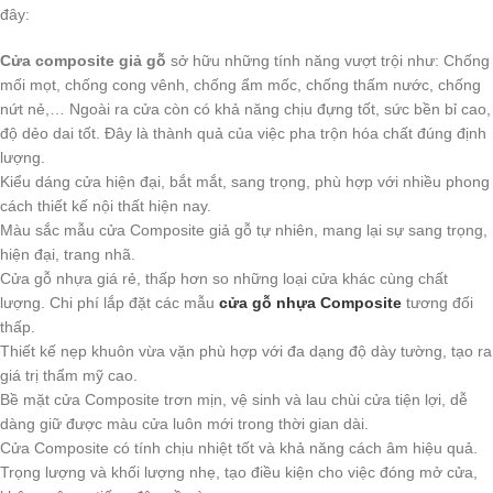
đây:
Cửa composite giả gỗ
sở hữu những tính năng vượt trội như: Chống
mối mọt, chống cong vênh, chống ẩm mốc, chống thấm nước, chống
nứt nẻ,… Ngoài ra cửa còn có khả năng chịu đựng tốt, sức bền bỉ cao,
độ dẻo dai tốt. Đây là thành quả của việc pha trộn hóa chất đúng định
lượng.
Kiểu dáng cửa hiện đại, bắt mắt, sang trọng, phù hợp với nhiều phong
cách thiết kế nội thất hiện nay.
Màu sắc mẫu cửa Composite giả gỗ tự nhiên, mang lại sự sang trọng,
hiện đại, trang nhã.
Cửa gỗ nhựa giá rẻ, thấp hơn so những loại cửa khác cùng chất
lượng. Chi phí lắp đặt các mẫu
cửa gỗ nhựa Composite
tương đối
thấp.
Thiết kế nẹp khuôn vừa vặn phù hợp với đa dạng độ dày tường, tạo ra
giá trị thẩm mỹ cao.
Bề mặt cửa Composite trơn mịn, vệ sinh và lau chùi cửa tiện lợi, dễ
dàng giữ được màu cửa luôn mới trong thời gian dài.
Cửa Composite có tính chịu nhiệt tốt và khả năng cách âm hiệu quả.
Trọng lượng và khối lượng nhẹ, tạo điều kiện cho việc đóng mở cửa,