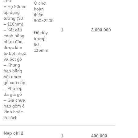
100
Ô chờ
+ Hệ 90mm
hoàn
áp dụng
thiện:
tường (90
900×2200
– 110mm)
– Kết cấu
1
3.000.000
Độ dày
cánh bằng
tường:
nhựa đúc,
90-
được làm
115mm
từ bột nhựa
và bột gỗ
– Khung
bao bằng
bột nhựa
gỗ cao cấp.
– Phủ lớp
da giả gỗ
– Giá chưa
bao gồm ô
kính hoặc
lá sách
Nẹp chỉ 2
1
400.000