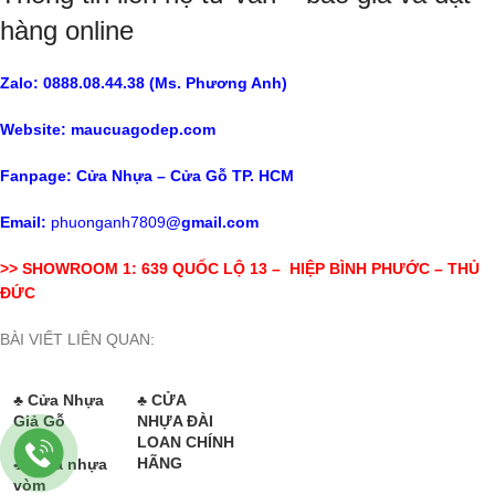
hàng online
Zalo: 0888.08.44.38 (Ms. Phương Anh)
Website:
maucuagodep.com
Fanpage:
Cửa Nhựa – Cửa Gỗ TP. HCM
Email:
phuonganh7809
@gmail.com
>> SHOWROOM 1: 639 QUỐC LỘ 13 – HIỆP BÌNH PHƯỚC – THỦ
ĐỨC
BÀI VIẾT LIÊN QUAN:
♣ Cửa Nhựa
♣
CỬA
Giả Gỗ
NHỰA ĐÀI
LOAN CHÍNH
HÃNG
♣
Cửa nhựa
vòm