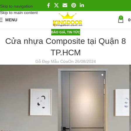
Skip to navigation
Skip to main content
0
MENU
0
BÁO GIÁ
,
TIN TỨC
Cửa nhựa Composite tại Quận 8
TP.HCM
Gỗ Đẹp Mẫu Cửa
On 26/08/2024