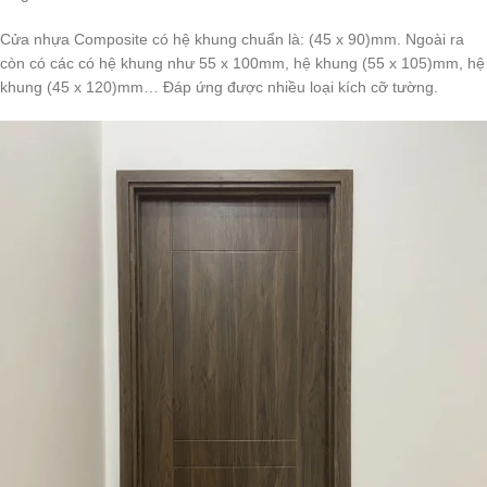
Cửa nhựa Composite có hệ khung chuẩn là: (45 x 90)mm. Ngoài ra
còn có các có hệ khung như 55 x 100mm, hệ khung (55 x 105)mm, hệ
khung (45 x 120)mm… Đáp ứng được nhiều loại kích cỡ tường.