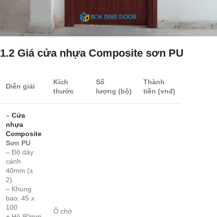
1.2 Giá cửa nhựa Composite sơn PU
Kích
Số
Thành
Diễn giải
thước
lượng
(bộ)
tiền
(vnđ)
–
Cửa
nhựa
Composite
Sơn PU
– Độ dày
cánh
40mm (±
2).
– Khung
bao: 45 x
100
Ô chờ
+ Hệ 90mm