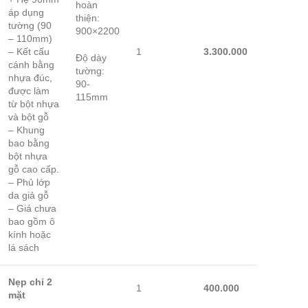
hoàn
áp dụng
thiện:
tường (90
900×2200
– 110mm)
– Kết cấu
1
3.300.000
Độ dày
cánh bằng
tường:
nhựa đúc,
90-
được làm
115mm
từ bột nhựa
và bột gỗ
– Khung
bao bằng
bột nhựa
gỗ cao cấp.
– Phủ lớp
da giả gỗ
– Giá chưa
bao gồm ô
kính hoặc
lá sách
Nẹp chỉ 2
1
400.000
mặt