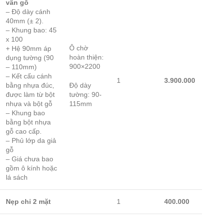
vân gỗ
– Độ dày cánh
40mm (± 2).
– Khung bao: 45
x 100
Ô chờ
+ Hệ 90mm áp
hoàn thiện:
dụng tường (90
900×2200
– 110mm)
– Kết cấu cánh
1
3.900.000
bằng nhựa đúc,
Độ dày
được làm từ bột
tường: 90-
nhựa và bột gỗ
115mm
– Khung bao
bằng bột nhựa
gỗ cao cấp.
– Phủ lớp da giả
gỗ
– Giá chưa bao
gồm ô kính hoặc
lá sách
Nẹp chỉ 2 mặt
1
400.000