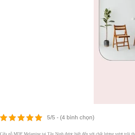
5/5 - (4 bình chọn)
Cửa gỗ MDF Melamine tại Tây Ninh được biết đến với chất lượng vượt trội tha