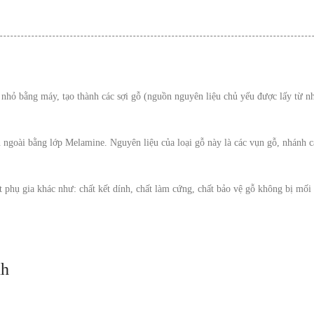
nhỏ bằng máy, tạo thành các sợi gỗ (nguồn nguyên liệu chủ yếu được lấy từ n
ngoài bằng lớp Melamine. Nguyên liệu của loại gỗ này là các vụn gỗ, nhánh câ
hất phụ gia khác như: chất kết dính, chất làm cứng, chất bảo vệ gỗ không bị
nh