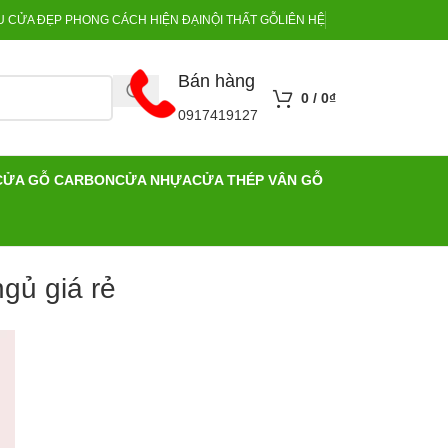
 CỬA ĐẸP PHONG CÁCH HIỆN ĐẠI
NỘI THẤT GỖ
LIÊN HỆ
Bán hàng
0
/
0
₫
0917419127
CỬA GỖ CARBON
CỬA NHỰA
CỬA THÉP VÂN GỖ
gủ giá rẻ