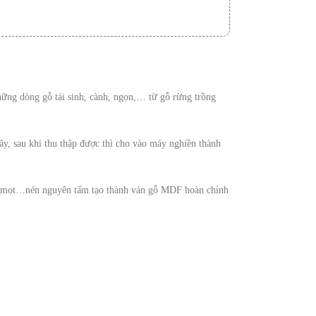
hững dòng gỗ tái sinh, cành, ngọn,… từ gỗ rừng trồng
y, sau khi thu thập được thì cho vào máy nghiền thành
 mối mọt…nén nguyên tấm tạo thành ván gỗ MDF hoàn chỉnh