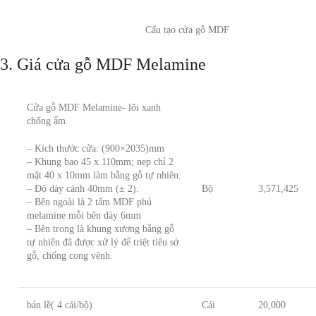
Cấu tạo cửa gỗ MDF
3. Giá cửa gỗ MDF Melamine
Cửa gỗ MDF Melamine- lõi xanh
chống ẩm
– Kích thước cửa: (900×2035)mm
– Khung bao 45 x 110mm; nẹp chỉ 2
mặt 40 x 10mm làm bằng gỗ tự nhiên.
– Độ dày cánh 40mm (± 2).
Bộ
3,571,425
– Bên ngoài là 2 tấm MDF phủ
melamine mỗi bên dày 6mm
– Bên trong là khung xương bằng gỗ
tự nhiên đã được xử lý để triệt tiêu sớ
gỗ, chống cong vênh.
bản lề( 4 cái/bộ)
Cái
20,000