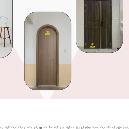
y thế cho dòng cửa gỗ tự nhiên mà giá thành lại rẻ phù hợp cho tất cả các kh