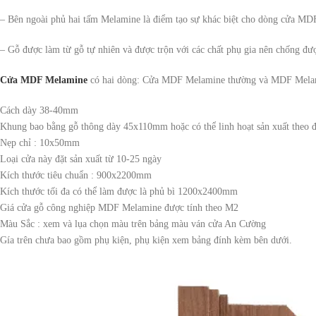
– Bên ngoài phủ hai tấm Melamine là điểm tạo sự khác biệt cho dòng cửa MDF 
– Gỗ được làm từ gỗ tự nhiên và được trộn với các chất phụ gia nên chống đư
Cửa MDF Melamine
có hai dòng: Cửa MDF Melamine thường và MDF Melam
Cách dày 38-40mm
Khung bao bằng gỗ thông dày 45x110mm hoặc có thể linh hoạt sản xuất theo đ
Nẹp chỉ : 10x50mm
Loại cửa này đặt sản xuất từ 10-25 ngày
Kích thước tiêu chuẩn : 900x2200mm
Kích thước tối đa có thể làm được là phủ bì 1200x2400mm
Giá cửa gỗ công nghiệp MDF Melamine được tính theo M2
Màu Sắc : xem và lụa chọn màu trên bảng màu ván cửa An Cường
Gía trên chưa bao gồm phụ kiện, phụ kiện xem bảng đính kèm bên dưới.