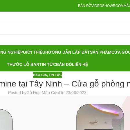
BẢN ĐỒ
VIDEO
SHOWROOM
MẪU
ÔNG NGHIỆP
GIỚI THIỆU
HƯỚNG DẪN LẮP ĐẶT
SẢN PHẨM
CỬA GỖ
THƯỚC LỖ BAN
TIN TỨC
BẢN ĐỒ
LIÊN HỆ
BÁO GIÁ
,
TIN TỨC
ne tại Tây Ninh – Cửa gỗ phòng n
Posted by
Gỗ Đẹp Mẫu Cửa
On 23/06/2023